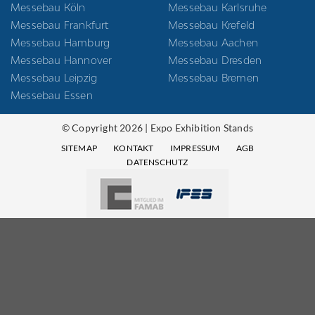
Messebau Köln
Messebau Karlsruhe
Messebau Frankfurt
Messebau Krefeld
Messebau Hamburg
Messebau Aachen
Messebau Hannover
Messebau Dresden
Messebau Leipzig
Messebau Bremen
Messebau Essen
© Copyright 2026 | Expo Exhibition Stands
SITEMAP
KONTAKT
IMPRESSUM
AGB
DATENSCHUTZ