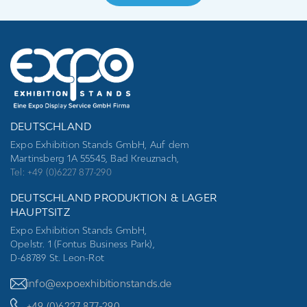
field
empty.
DEUTSCHLAND
Expo Exhibition Stands GmbH, Auf dem
Martinsberg 1A 55545, Bad Kreuznach,
Tel: +49 (0)6227 877-290
DEUTSCHLAND PRODUKTION & LAGER
HAUPTSITZ
Expo Exhibition Stands GmbH,
Opelstr. 1 (Fontus Business Park),
D-68789 St. Leon-Rot
info@expoexhibitionstands.de
+49 (0)6227 877-290