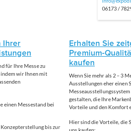
info@expodi
06173 / 78
 Ihrer
Erhalten Sie ze
eistungen
Premium-Qualitä
kaufen
nd für Ihre Messe zu
, indem wir Ihnen mit
Wenn Sie mehr als 2 – 3 Me
fassenden
Ausstellungen eher einen 
Messeausstellungssystem 
gestalten, die Ihre Marken
Sie einen Messestand bei
Vorteile und den Komfort 
Hier sind die Vorteile, di
 Konzepterstellung bis zur
uns kaufen: