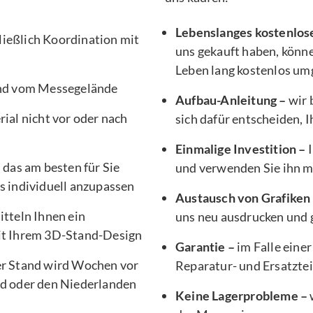
Lebenslanges kostenlos
ließlich Koordination mit
uns gekauft haben, könne
Leben lang kostenlos um
nd vom Messegelände
Aufbau-Anleitung –
wir 
ial nicht vor oder nach
sich dafür entscheiden, 
Einmalige Investition –
I
, das am besten für Sie
und verwenden Sie ihn 
s individuell anzupassen
Austausch von Grafiken
tteln Ihnen ein
uns neu ausdrucken und g
it Ihrem 3D-Stand-Design
Garantie –
im Falle einer
er Stand wird Wochen vor
Reparatur- und Ersatztei
d oder den Niederlanden
Keine Lagerprobleme –