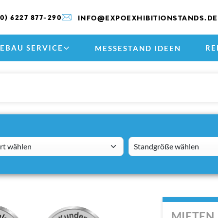
(0) 6227 877-290
INFO@EXPOEXHIBITIONSTANDS.DE
EBAU SERVICE
RE
MESSESTAND IDEEN
 wählen
standsizes
MIETEN