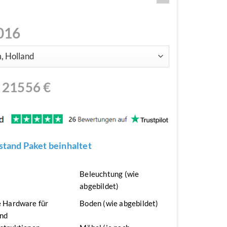
016
N
21556
€
tand Paket beinhaltet
n
Beleuchtung (wie
abgebildet)
 Hardware für
Boden (wie abgebildet)
nd