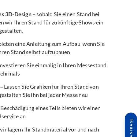
es 3D-Design –
sobald Sie einen Stand bei
n wir Ihren Stand für zukünftige Shows ein
gestalten.
bieten eine Anleitung zum Aufbau, wenn Sie
Ihren Stand selbst aufzubauen
nvestieren Sie einmalig in Ihren Messestand
mehrmals
 –
Lassen Sie Grafiken für Ihren Stand von
estalten Sie ihn bei jeder Messe neu
 Beschädigung eines Teils bieten wir einen
lservice an
wir lagern Ihr Standmaterial vor und nach