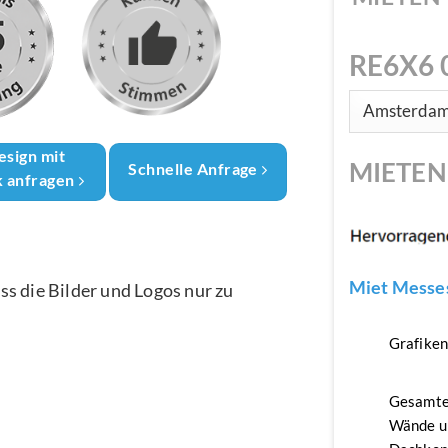
RE6X6 
esign mit
MIETE
Schnelle Anfrage
k anfragen
Miet Messes
ass die Bilder und Logos nur zu
Grafike
Gesamte
Wände u