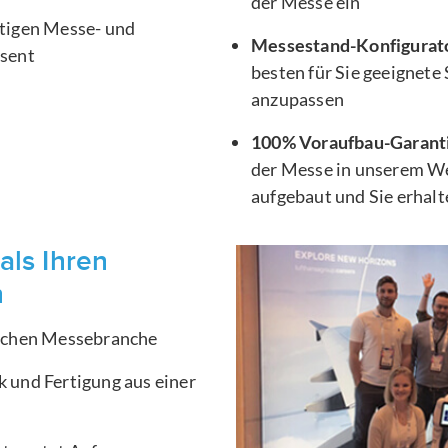
der Messe ein
htigen Messe- und
Messestand-Konfigurat
äsent
besten für Sie geeignete
anzupassen
100% Voraufbau-Garant
der Messe in unserem We
aufgebaut und Sie erhal
als Ihren
n
ischen Messebranche
 und Fertigung aus einer