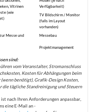
struktionen,
Möbel (je nach
ken, Vitrinen
Verfügbarkeit)
ste (wie
TV Bildschirm / Monitor
et)
(falls im Layout
vorhanden)
 zur Messe und
Messebau
Projektmanagement
sen sind:
hren vom Veranstalter, Stromanschluss
chskosten, Kosten für Abhängungen beim
 (wenn benötigt), Grafik-Design Kosten,
 die tägliche Standreinigung und Steuern
 ist nach Ihren Anforderungen anpassbar,
ns eine E-Mail an -