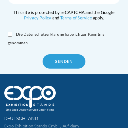
This site is protected by reCAPTCHA and the Google
Privacy Policy
and
Terms of Service
apply.
Die Datenschutzerklärung habe ich zur Kenntnis
genommen.
Please
leave
this
field
empty.
DEUTSCHLAND
Expo Exhibition Stands GmbH, Auf dem