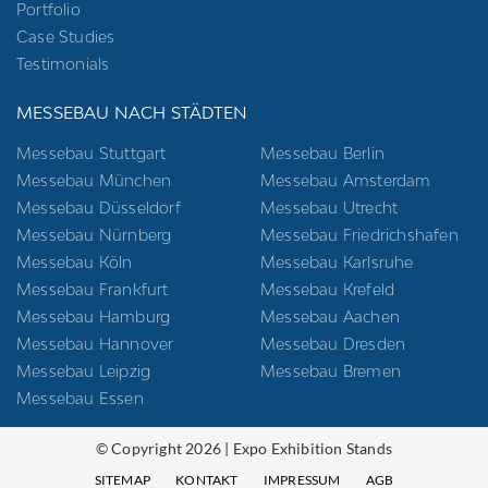
Portfolio
Case Studies
Testimonials
MESSEBAU NACH STÄDTEN
Messebau Stuttgart
Messebau Berlin
Messebau München
Messebau Amsterdam
Messebau Düsseldorf
Messebau Utrecht
Messebau Nürnberg
Messebau Friedrichshafen
Messebau Köln
Messebau Karlsruhe
Messebau Frankfurt
Messebau Krefeld
Messebau Hamburg
Messebau Aachen
Messebau Hannover
Messebau Dresden
Messebau Leipzig
Messebau Bremen
Messebau Essen
© Copyright 2026 | Expo Exhibition Stands
SITEMAP
KONTAKT
IMPRESSUM
AGB