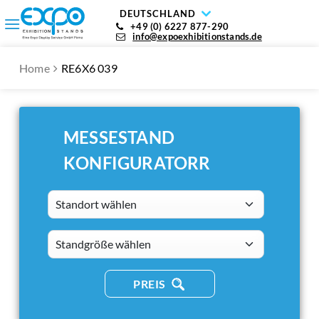
DEUTSCHLAND
+49 (0) 6227 877-290
info@expoexhibitionstands.de
Home
RE6X6 039
MESSESTAND
KONFIGURATORR
Standort wählen
standsizes
PREIS