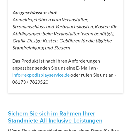
Ausgeschlossen sind:
Anmeldegebühren vom Veranstalter,
Stromanschluss und Verbrauchskosten, Kosten für
Abhängungen beim Veranstalter (wenn benötigt),
Grafik-Design Kosten, Gebühren für die tägliche
Standreinigung und Steuern
Das Produkt ist nach Ihren Anforderungen
anpassbar, senden Sie uns eine E-Mail an -
info@expodisplayservice.de
oder rufen Sie uns an -
06173 / 7829520
Sichern Sie sich im Rahmen Ihrer
Standmiete All-Inclusive-Leistungen
Wenn Sie sich entschieden haben, einen Stand für Ihre