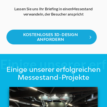
Lassen Sie uns Ihr Briefing in einen
Messestand
verwandeln, der Besucher anspricht
KOSTENLOSES 3D-DESIGN
ANFORDERN
Einige unserer er
Einige unserer erfolgreichen
Messestand-Projekte