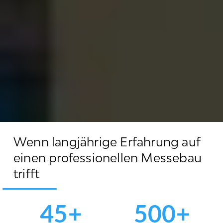
Ihr lokaler
Messebauer in
Wenn langjährige Erfahrung auf
Deutschland
einen
professionellen Messebau
trifft
Kreative Messestände,
die genau die richtige Zielgruppe
ansprechen
45+
500+
KOSTENLOSES ANGEBOT ANFORDERN