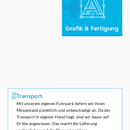
Mit Ihren Markenvorlagen geht es in die Produktion. In
unseren eigenen Fertigungsstätten drucken wir die
Grafiken und bauen die Standkonstruktion. Das
Ergebnis ist ein Stand, der gut aussieht und gut
Grafik & Fertigung
funktioniert.
5
5
Transport
Mit unserem eigenen Fuhrpark liefern wir Ihren
Messestand pünktlich und unbeschädigt an. Da der
Transport in eigener Hand liegt, sind wir kaum auf
Dritte angewiesen. Das macht die Lieferung
Transport