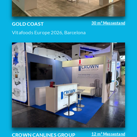
30 m² Messestand
GOLD COAST
Vitafoods Europe 2026, Barcelona
12 m² Messestand
CROWN CANLINES GROUP