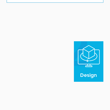
2
2
Design
Unsere Designer setzen Ihr Briefing in einen
individuellen 3D-Entwurf um. Sie erhalten den
Entwurf, geben uns Ihr Feedback, und wir passen an,
bis er Ihren Vorstellungen entspricht.
Design