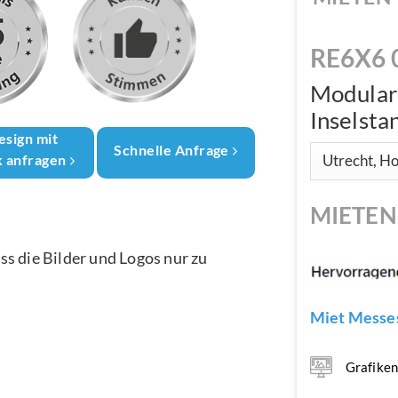
RE6X6 
Modular
Inselsta
esign mit
Schnelle Anfrage
k anfragen
MIETE
ass die Bilder und Logos nur zu
Miet Messes
Grafike