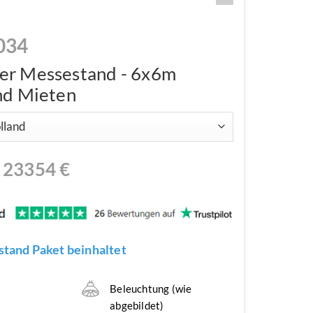
034
er Messestand - 6x6m
nd Mieten
N
23354
€
tand Paket beinhaltet
n
Beleuchtung (wie
abgebildet)