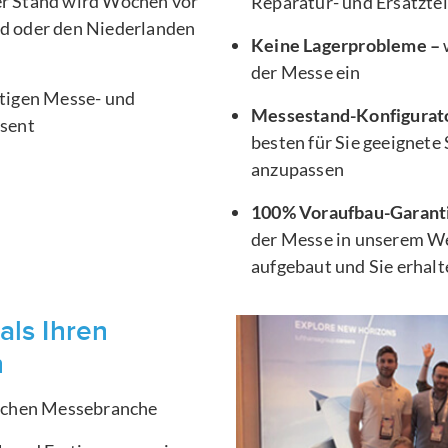
er Stand wird Wochen vor
Reparatur- und Ersatztei
d oder den Niederlanden
Keine Lagerprobleme –
der Messe ein
htigen Messe- und
Messestand-Konfigurat
äsent
besten für Sie geeignete
anzupassen
100% Voraufbau-Garant
der Messe in unserem We
aufgebaut und Sie erhal
als Ihren
n
ischen Messebranche