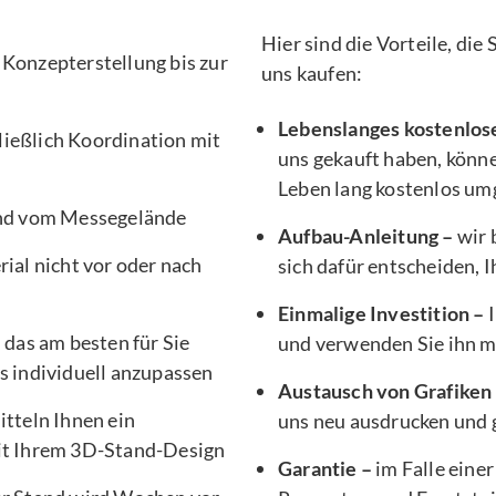
Hier sind die Vorteile, di
 Konzepterstellung bis zur
uns kaufen:
Lebenslanges kostenlos
ließlich Koordination mit
uns gekauft haben, könne
Leben lang kostenlos um
nd vom Messegelände
Aufbau-Anleitung –
wir 
ial nicht vor oder nach
sich dafür entscheiden, 
Einmalige Investition –
I
, das am besten für Sie
und verwenden Sie ihn 
s individuell anzupassen
Austausch von Grafiken
tteln Ihnen ein
uns neu ausdrucken und g
it Ihrem 3D-Stand-Design
Garantie –
im Falle einer