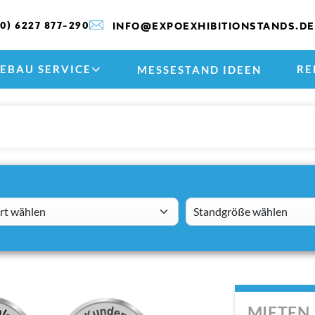
(0) 6227 877-290
INFO@EXPOEXHIBITIONSTANDS.DE
EBAU SERVICE
RE
MESSESTAND IDEEN
 wählen
standsizes
MIETEN