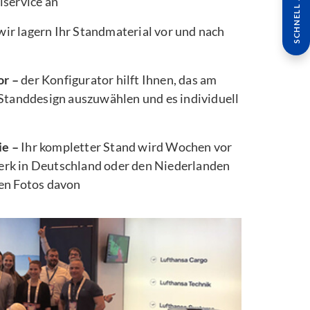
SCHNELL ANFRAGE
lservice an
wir lagern Ihr Standmaterial vor und nach
or –
der Konfigurator hilft Ihnen, das am
 Standdesign auszuwählen und es individuell
ie –
Ihr kompletter Stand wird Wochen vor
rk in Deutschland oder den Niederlanden
ten Fotos davon