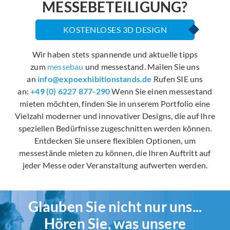
MESSEBETEILIGUNG?
KOSTENLOSES 3D DESIGN
Wir haben stets spannende und aktuelle tipps
zum
messebau
und messestand. Mailen Sie uns
an
info@expoexhibitionstands.de
Rufen SIE uns
an:
+49 (0) 6227 877-290
Wenn Sie einen messestand
mieten möchten, finden Sie in unserem Portfolio eine
Vielzahl moderner und innovativer Designs, die auf Ihre
speziellen Bedürfnisse zugeschnitten werden können.
Entdecken Sie unsere flexiblen Optionen, um
messestände mieten zu können, die Ihren Auftritt auf
jeder Messe oder Veranstaltung aufwerten werden.
Glauben Sie nicht nur uns...
Hören Sie, was unsere