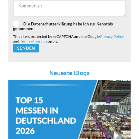
Die Datenschutzerklärung habe ich zur Kenntnis
genommen.
This site is protected by reCAPTCHA and the Google
Privacy Policy
and
Terms of Service
apply.
Please
leave
this
field
empty.
Neueste Blogs