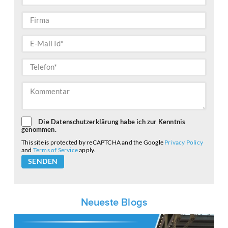
Die Datenschutzerklärung habe ich zur Kenntnis
genommen.
This site is protected by reCAPTCHA and the Google
Privacy Policy
and
Terms of Service
apply.
Please
leave
this
field
empty.
Neueste Blogs