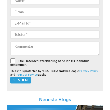
Die Datenschutzerklärung habe ich zur Kenntnis
genommen.
This site is protected by reCAPTCHA and the Google
Privacy Policy
and
Terms of Service
apply.
Please
leave
this
field
empty.
Neueste Blogs