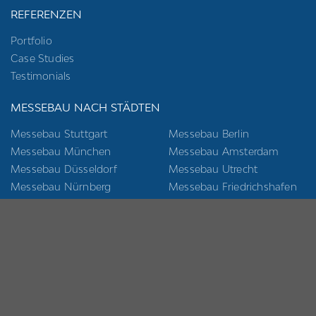
REFERENZEN
Portfolio
Case Studies
Testimonials
MESSEBAU NACH STÄDTEN
Messebau Stuttgart
Messebau Berlin
Messebau München
Messebau Amsterdam
Messebau Düsseldorf
Messebau Utrecht
Messebau Nürnberg
Messebau Friedrichshafen
Messebau Köln
Messebau Karlsruhe
Messebau Frankfurt
Messebau Krefeld
Messebau Hamburg
Messebau Aachen
Messebau Hannover
Messebau Dresden
Messebau Leipzig
Messebau Bremen
Messebau Essen