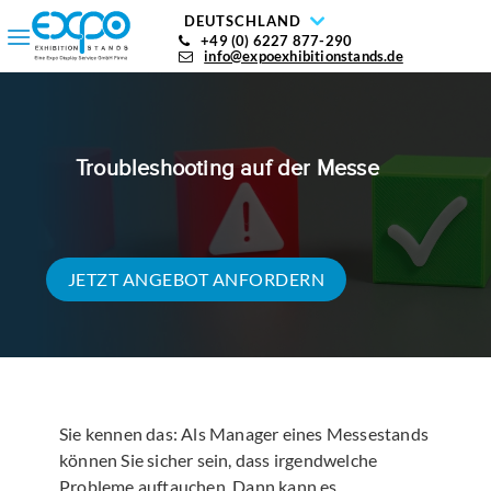
DEUTSCHLAND
+49 (0) 6227 877-290
info@expoexhibitionstands.de
Troubleshooting auf der Messe
JETZT ANGEBOT ANFORDERN
Sie kennen das: Als Manager eines Messestands
können Sie sicher sein, dass irgendwelche
Probleme auftauchen. Dann kann es