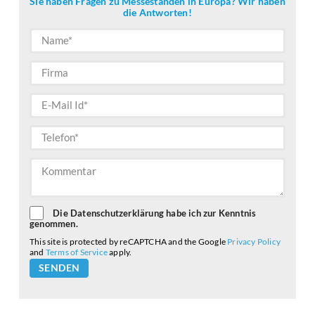
Sie haben Fragen zu Messeständen in Europa? Wir haben
die Antworten!
Die Datenschutzerklärung habe ich zur Kenntnis
genommen.
This site is protected by reCAPTCHA and the Google
Privacy Policy
and
Terms of Service
apply.
Please
leave
this
field
empty.