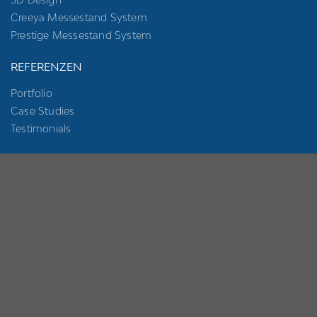
Creeya Messestand System
Prestige Messestand System
REFERENZEN
Portfolio
Case Studies
Testimonials
MESSEBAU NACH STÄDTEN
Messebau Stuttgart
Messebau Berlin
Messebau München
Messebau Amsterdam
Messebau Düsseldorf
Messebau Utrecht
Messebau Nürnberg
Messebau Friedrichshafen
Messebau Köln
Messebau Karlsruhe
Messebau Frankfurt
Messebau Krefeld
Messebau Hamburg
Messebau Aachen
Messebau Hannover
Messebau Dresden