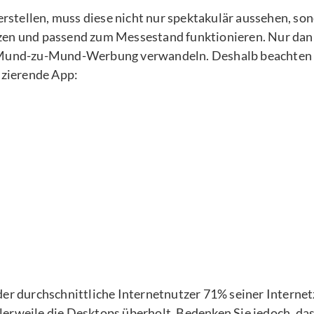
stellen, muss diese nicht nur spektakulär aussehen, so
tzen und passend zum Messestand funktionieren. Nur da
e Mund-zu-Mund-Werbung verwandeln. Deshalb beachten 
szierende App:
der durchschnittliche Internetnutzer 71% seiner Internet
erweile die Desktops überholt. Bedenken Sie jedoch, das