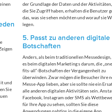
keinen
der Grundlage der Daten und der Aktivitäten,
die Sie Zugriff haben, erhalten die Benutzer 
das, was sie sehen möchten und worauf sie W
reden
legen.
5. Passt zu anderen digitale
ie
Botschaften
 Zeigen
Anders, als beim traditionellen Messedesign,
es beim digitalen Marketing s darum, die „one
fits-all“-Botschaften der Vergangenheit zu
überwinden. Zwar mögen die Besucher ihre 
mit und
Messe-App lieben, aber sie sollte nie ein Ersa
en Sie
alle anderen digitalen Aktivitäten sein. Ansta
auen
Facebook, Instagram oder SMS als Wettbew
für Ihre App zu sehen, sollten Sie diese
Anwendungen nahtlos in die eigene App