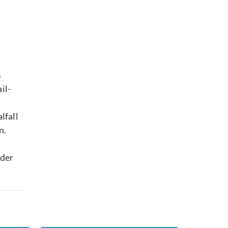
s
il-
lfall
n.
 der