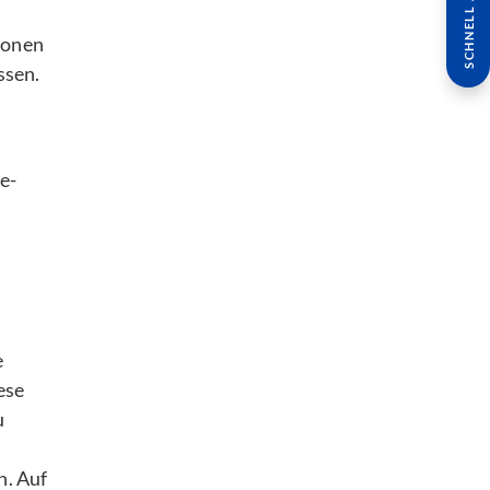
SCHNELL ANFRAGE
ionen
ssen.
e-
e
ese
u
n. Auf