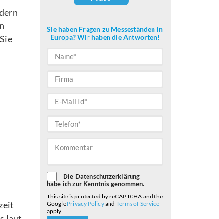
ndern
nn
Sie haben Fragen zu Messeständen in
Europa? Wir haben die Antworten!
Sie
Die Datenschutzerklärung
habe ich zur Kenntnis genommen.
This site is protected by reCAPTCHA and the
zeit
Google
Privacy Policy
and
Terms of Service
apply.
s laut
Please