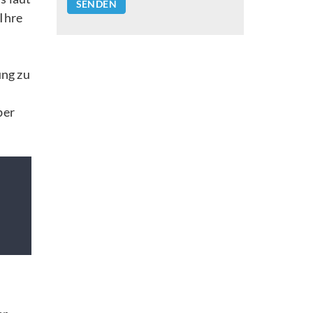
leave
Ihre
this
field
empty.
ng zu
ber