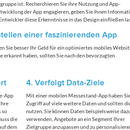
lgruppe ist. Recherchieren Sie ihre Nutzung und App-
ntwicklung der App engagieren, geben Sie ihnen Informat
ntwickler diese Erkenntnisse in das Design einfließen la
stellen einer faszinierenden App
n Sie besser Ihr Geld für ein optimiertes mobiles Websit
pe erkannt haben, sollten Sie nach den bevorzugten
rt
4. Verfolgt Data-Ziele
se-App
Mit einer mobilen Messestand-App haben Si
Ihre
Zugriff auf viele weitere Daten und sollten di
 so
nutzen. Sie können Daten beispielsweise daz
muss die
verwenden, Angebote an ein Segment Ihrer
 auf dem
Zielgruppe anzupassen und zu personalisiere