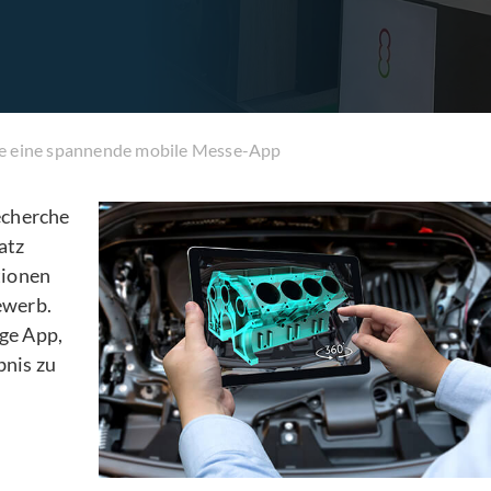
ie eine spannende mobile Messe-App
echerche
atz
tionen
ewerb.
ige App,
bnis zu