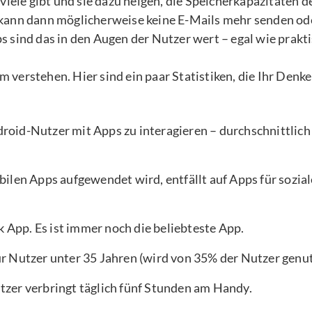
viele gibt und sie dazu neigen, die Speicherkapazitäten d
kann dann möglicherweise keine E-Mails mehr senden od
 sind das in den Augen der Nutzer wert – egal wie prakt
um verstehen. Hier sind ein paar Statistiken, die Ihr Denk
roid-Nutzer mit Apps zu interagieren – durchschnittlich
bilen Apps aufgewendet wird, entfällt auf Apps für sozial
App. Es ist immer noch die beliebteste App.
ür Nutzer unter 35 Jahren (wird von 35% der Nutzer genut
tzer verbringt täglich fünf Stunden am Handy.