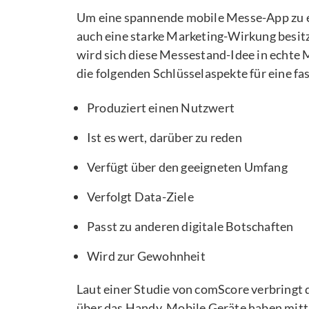
Um eine spannende mobile Messe-App zu er
auch eine starke Marketing-Wirkung besi
wird sich diese Messestand-Idee in echt
die folgenden Schlüsselaspekte für eine fa
Produziert einen Nutzwert
Ist es wert, darüber zu reden
Verfügt über den geeigneten Umfang
Verfolgt Data-Ziele
Passt zu anderen digitale Botschaften
Wird zur Gewohnheit
Laut einer Studie von comScore verbringt 
über das Handy. Mobile Geräte haben mittl