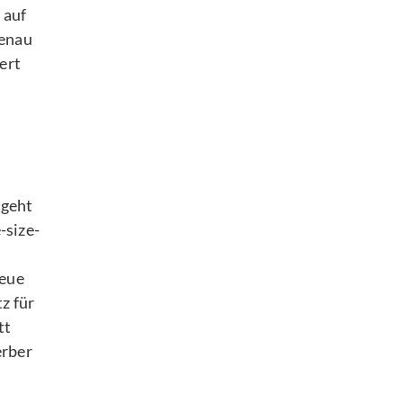
 auf
genau
ert
 geht
-size-
neue
tz für
tt
erber