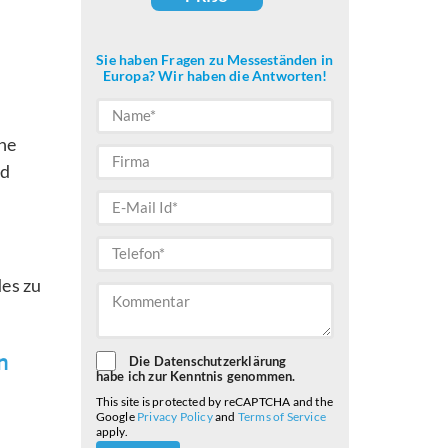
Sie haben Fragen zu Messeständen in
Europa? Wir haben die Antworten!
ne
nd
des zu
n
Die Datenschutzerklärung
habe ich zur Kenntnis genommen.
This site is protected by reCAPTCHA and the
Google
Privacy Policy
and
Terms of Service
apply.
Please