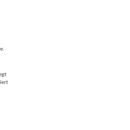
e.
egt
iert