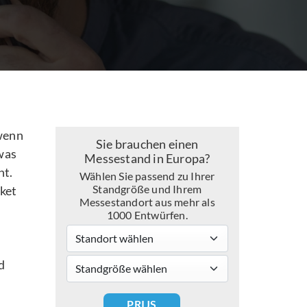
 wenn
Sie brauchen einen
was
Messestand in Europa?
nt.
Wählen Sie passend zu Ihrer
Standgröße und Ihrem
cket
Messestandort aus mehr als
1000 Entwürfen.
Standort wählen
standsizes
d
PRIJS