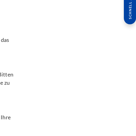
SCHNELL ANFRAGE
 das
Bitten
e zu
 Ihre