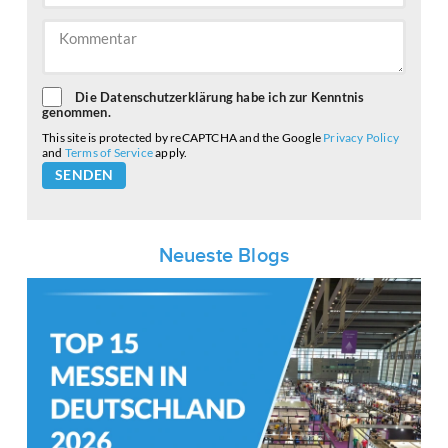
Die Datenschutzerklärung habe ich zur Kenntnis
genommen.
This site is protected by reCAPTCHA and the Google
Privacy Policy
and
Terms of Service
apply.
Please
leave
this
field
empty.
Neueste Blogs