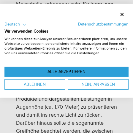
Messehalle, erkennbar sein. So kann zum
Beispiel ein großes Hanging Banner, das
über dem Stand von der Decke abgehängt
Deutsch
Datenschutzbestimmungen
wird, für starke Aufmerksamkeit sorgen.
Wir verwenden Cookies
Diese regelrechten Eye-Catcher werden
Wir können diese zur Analyse unserer Besucherdaten platzieren, um unsere
beispielsweise von Expo Display Stands,
Webseite zu verbessern, personalisierte Inhalte anzuzeigen und Ihnen ein
großartiges Webseiten-Erlebnis zu bieten. Für weitere Informationen zu den
dem führenden Anbieter von
modularen
von uns verwendeten Cookies öffnen Sie die Einstellungen.
Messeständen
und Promotion-Lösungen in
verschiedenen Größen und Formen
ALLE AKZEPTIEREN
angeboten.
ABLEHNEN
NEIN, ANPASSEN
In der Präsentationszone gilt es, die
Produkte und dargestellten Leistungen in
Augenhöhe (ca. 1,70 Meter) zu präsentieren
und damit ins rechte Licht zu rücken.
Darüber hinaus sollte die sogenannte
Greifhöhe beachtet werden, die zwischen