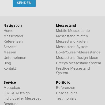
this
field
empty.
Navigation
Messestand
Home
Mobile Messestande
Messestand
Messestand mieten
Referenzen
Messestand kaufen
Service
Messestand System
Messen
Do-it-Yourself-Messestände
Unternehmen
Messestand Design Ideen
Blog
Creeya Messestand System
Kontakt
Prestige Messestand
System
Service
Portfolio
Messebau
Referenzen
3D-CAD-Design
Case Studies
Individueller Messebau
Testimonials
Beratung