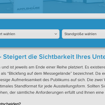
 Steigert die Sichtbarkeit Ihres U
 und ist jeweils am Ende einer Reihe platziert. Es existi
 als “Blickfang auf dem Messegelände” bezeichnet. Da e
iesige Aufmerksamkeit des Publikums auf sich. Die zwei W
ptimales Standformat für jede Ausstellungsform. Sollten S
hen, der sämtliche Anforderungen erfüllt und Ihnen eine
ntscheiden?