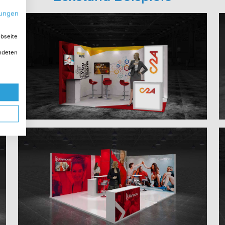
mungen
ebseite
endeten