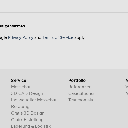
tnis genommen.
ogle
Privacy Policy
and
Terms of Service
apply.
Service
Portfolio
Messebau
Referenzen
V
3D-CAD-Design
Case Studies
M
Individueller Messebau
Testimonials
Beratung
Gratis 3D Design
Grafik Erstellung
Lagerung & Logistik