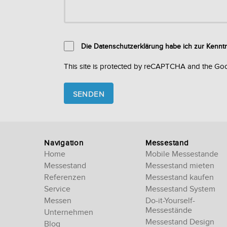
Die Datenschutzerklärung habe ich zur Kenn
This site is protected by reCAPTCHA and the Go
Please
leave
this
field
empty.
Navigation
Messestand
Home
Mobile Messestande
Messestand
Messestand mieten
Referenzen
Messestand kaufen
Service
Messestand System
Messen
Do-it-Yourself-
Messestände
Unternehmen
Messestand Design
Blog