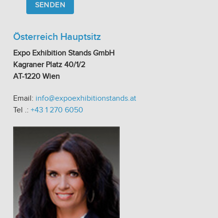
this
field
empty.
Österreich Hauptsitz
Expo Exhibition Stands GmbH
Kagraner Platz 40/1/2
AT-1220 Wien
Email:
info@expoexhibitionstands.at
Tel .:
+43 1 270 6050