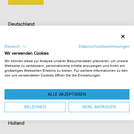
Deutschland
Expo Exhibition Stands GmbH
Opelstr. 1 (Fontus Business Park)
Deutsch
Datenschutzbestimmungen
D-68789 St. Leon-Rot
Wir verwenden Cookies
Wir können diese zur Analyse unserer Besucherdaten platzieren, um unsere
Tel.: +49 6227 / 877270
Webseite zu verbessern, personalisierte Inhalte anzuzeigen und Ihnen ein
großartiges Webseiten-Erlebnis zu bieten. Für weitere Informationen zu den
von uns verwendeten Cookies öffnen Sie die Einstellungen.
https://expoexhibitionstands.eu/de
ALLE AKZEPTIEREN
ABLEHNEN
NEIN, ANPASSEN
Holland