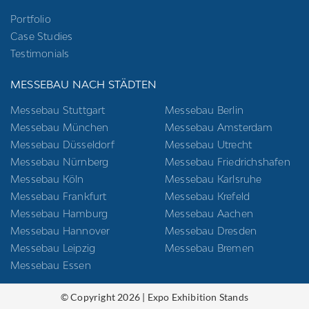
Portfolio
Case Studies
Testimonials
MESSEBAU NACH STÄDTEN
Messebau Stuttgart
Messebau Berlin
Messebau München
Messebau Amsterdam
Messebau Düsseldorf
Messebau Utrecht
Messebau Nürnberg
Messebau Friedrichshafen
Messebau Köln
Messebau Karlsruhe
Messebau Frankfurt
Messebau Krefeld
Messebau Hamburg
Messebau Aachen
Messebau Hannover
Messebau Dresden
Messebau Leipzig
Messebau Bremen
Messebau Essen
© Copyright 2026 | Expo Exhibition Stands