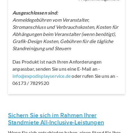
Ausgeschlossen sind:
Anmeldegebühren vom Veranstalter,
Stromanschluss und Verbrauchskosten, Kosten für
Abhängungen beim Veranstalter (wenn benötigt),
Grafik-Design Kosten, Gebühren für die tägliche
Standreinigung und Steuern
Das Produkt ist nach Ihren Anforderungen
anpassbar, senden Sie uns eine E-Mail an -
info@expodisplayservice.de
oder rufen Sie uns an -
06173 / 7829520
Sichern Sie sich im Rahmen Ihrer
Standmiete All-Inclusive-Leistungen
Wenn Sie sich entschieden haben, einen Stand für Ihre