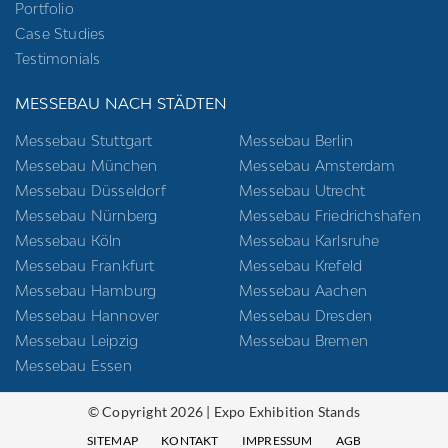
Portfolio
Case Studies
Testimonials
MESSEBAU NACH STÄDTEN
Messebau Stuttgart
Messebau Berlin
Messebau München
Messebau Amsterdam
Messebau Düsseldorf
Messebau Utrecht
Messebau Nürnberg
Messebau Friedrichshafen
Messebau Köln
Messebau Karlsruhe
Messebau Frankfurt
Messebau Krefeld
Messebau Hamburg
Messebau Aachen
Messebau Hannover
Messebau Dresden
Messebau Leipzig
Messebau Bremen
Messebau Essen
© Copyright 2026 | Expo Exhibition Stands
SITEMAP
KONTAKT
IMPRESSUM
AGB