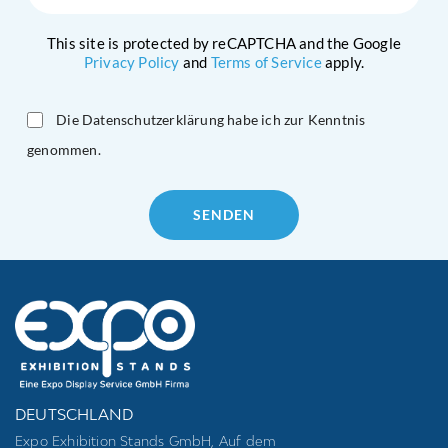
This site is protected by reCAPTCHA and the Google
Privacy Policy
and
Terms of Service
apply.
Die Datenschutzerklärung habe ich zur Kenntnis
genommen.
Please
leave
this
field
empty.
DEUTSCHLAND
Expo Exhibition Stands GmbH, Auf dem