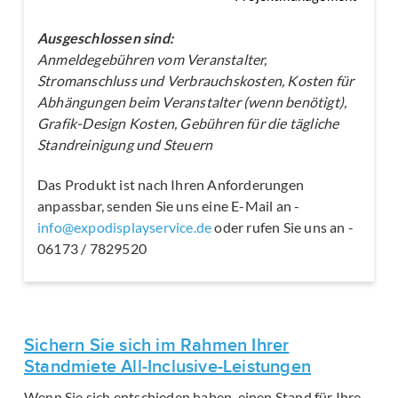
Ausgeschlossen sind:
Anmeldegebühren vom Veranstalter,
Stromanschluss und Verbrauchskosten, Kosten für
Abhängungen beim Veranstalter (wenn benötigt),
Grafik-Design Kosten, Gebühren für die tägliche
Standreinigung und Steuern
Das Produkt ist nach Ihren Anforderungen
anpassbar, senden Sie uns eine E-Mail an -
info@expodisplayservice.de
oder rufen Sie uns an -
06173 / 7829520
Sichern Sie sich im Rahmen Ihrer
Standmiete All-Inclusive-Leistungen
Wenn Sie sich entschieden haben, einen Stand für Ihre