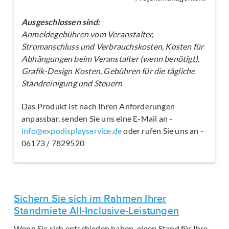
Ausgeschlossen sind:
Anmeldegebühren vom Veranstalter,
Stromanschluss und Verbrauchskosten, Kosten für
Abhängungen beim Veranstalter (wenn benötigt),
Grafik-Design Kosten, Gebühren für die tägliche
Standreinigung und Steuern
Das Produkt ist nach Ihren Anforderungen
anpassbar, senden Sie uns eine E-Mail an -
info@expodisplayservice.de
oder rufen Sie uns an -
06173 / 7829520
Sichern Sie sich im Rahmen Ihrer
Standmiete All-Inclusive-Leistungen
Wenn Sie sich entschieden haben, einen Stand für Ihre