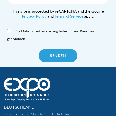
This site is protected by reCAPTCHA and the Google
Privacy Policy
and
Terms of Service
apply.
Die Datenschutzerklärung habe ich zur Kenntnis
genommen.
Please
leave
this
field
empty.
DEUTSCHLAND
Expo Exhibition Stands GmbH, Auf dem