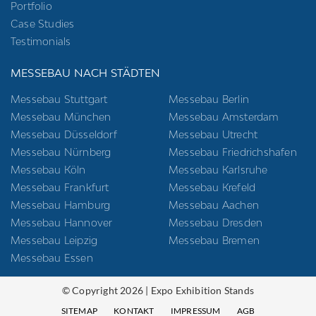
Portfolio
Case Studies
Testimonials
MESSEBAU NACH STÄDTEN
Messebau Stuttgart
Messebau Berlin
Messebau München
Messebau Amsterdam
Messebau Düsseldorf
Messebau Utrecht
Messebau Nürnberg
Messebau Friedrichshafen
Messebau Köln
Messebau Karlsruhe
Messebau Frankfurt
Messebau Krefeld
Messebau Hamburg
Messebau Aachen
Messebau Hannover
Messebau Dresden
Messebau Leipzig
Messebau Bremen
Messebau Essen
© Copyright 2026 | Expo Exhibition Stands
SITEMAP
KONTAKT
IMPRESSUM
AGB