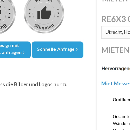
RE6X3 
esign mit
MIETE
Schnelle Anfrage
k anfragen
Miet Messes
ass die Bilder und Logos nur zu
Grafike
Gesamte
Wände u