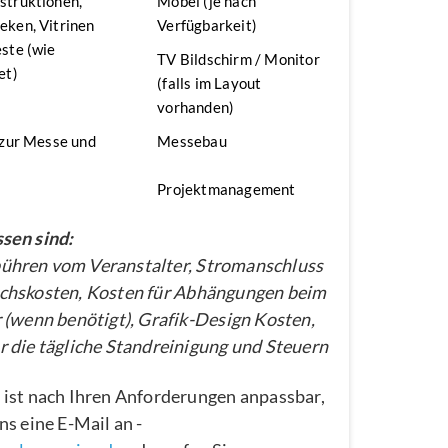
struktionen,
Möbel (je nach
ken, Vitrinen
Verfügbarkeit)
ste (wie
TV Bildschirm / Monitor
et)
(falls im Layout
vorhanden)
 zur Messe und
Messebau
Projektmanagement
sen sind:
hren vom Veranstalter, Stromanschluss
chskosten, Kosten für Abhängungen beim
 (wenn benötigt), Grafik-Design Kosten,
 die tägliche Standreinigung und Steuern
 ist nach Ihren Anforderungen anpassbar,
ns eine E-Mail an -