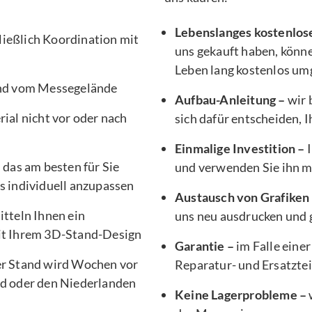
Lebenslanges kostenlos
ließlich Koordination mit
uns gekauft haben, könne
Leben lang kostenlos um
nd vom Messegelände
Aufbau-Anleitung –
wir 
ial nicht vor oder nach
sich dafür entscheiden, 
Einmalige Investition –
I
, das am besten für Sie
und verwenden Sie ihn 
s individuell anzupassen
Austausch von Grafiken
tteln Ihnen ein
uns neu ausdrucken und g
it Ihrem 3D-Stand-Design
Garantie –
im Falle einer
er Stand wird Wochen vor
Reparatur- und Ersatztei
d oder den Niederlanden
Keine Lagerprobleme –