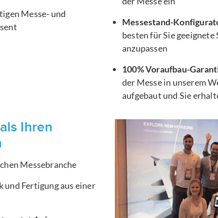
der Messe ein
htigen Messe- und
Messestand-Konfigurat
äsent
besten für Sie geeignete
anzupassen
100% Voraufbau-Garant
der Messe in unserem We
aufgebaut und Sie erhal
als Ihren
n
ischen Messebranche
 und Fertigung aus einer