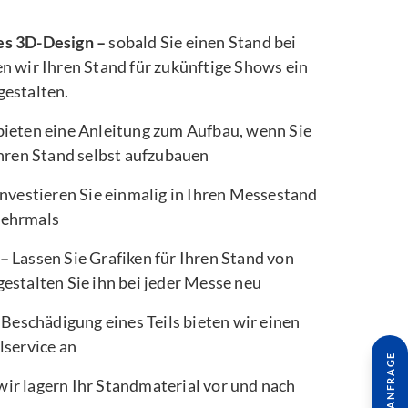
es 3D-Design –
sobald Sie einen Stand bei
n wir Ihren Stand für zukünftige Shows ein
gestalten.
bieten eine Anleitung zum Aufbau, wenn Sie
Ihren Stand selbst aufzubauen
nvestieren Sie einmalig in Ihren Messestand
mehrmals
 –
Lassen Sie Grafiken für Ihren Stand von
estalten Sie ihn bei jeder Messe neu
 Beschädigung eines Teils bieten wir einen
lservice an
wir lagern Ihr Standmaterial vor und nach