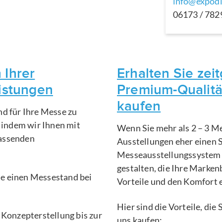
info@expodi
06173 / 78
 Ihrer
Erhalten Sie ze
eistungen
Premium-Qualitä
kaufen
nd für Ihre Messe zu
, indem wir Ihnen mit
Wenn Sie mehr als 2 – 3 Me
fassenden
Ausstellungen eher einen 
Messeausstellungssystem 
gestalten, die Ihre Marken
Sie einen Messestand bei
Vorteile und den Komfort 
Hier sind die Vorteile, di
 Konzepterstellung bis zur
uns kaufen: