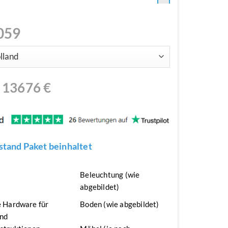
059
N
13676
€
tand Paket beinhaltet
n
Beleuchtung (wie
abgebildet)
 Hardware für
Boden (wie abgebildet)
nd