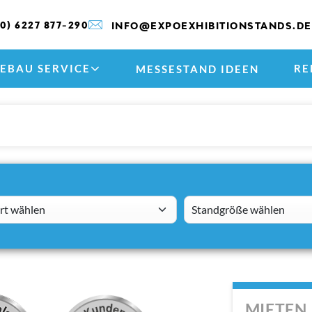
(0) 6227 877-290
INFO@EXPOEXHIBITIONSTANDS.DE
EBAU SERVICE
RE
MESSESTAND IDEEN
 wählen
standsizes
MIETEN