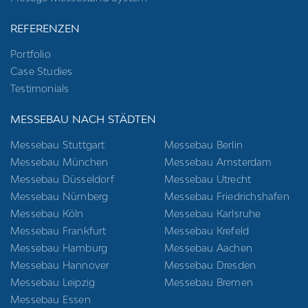
REFERENZEN
Portfolio
Case Studies
Testimonials
MESSEBAU NACH STÄDTEN
Messebau Stuttgart
Messebau Berlin
Messebau München
Messebau Amsterdam
Messebau Düsseldorf
Messebau Utrecht
Messebau Nürnberg
Messebau Friedrichshafen
Messebau Köln
Messebau Karlsruhe
Messebau Frankfurt
Messebau Krefeld
Messebau Hamburg
Messebau Aachen
Messebau Hannover
Messebau Dresden
Messebau Leipzig
Messebau Bremen
Messebau Essen