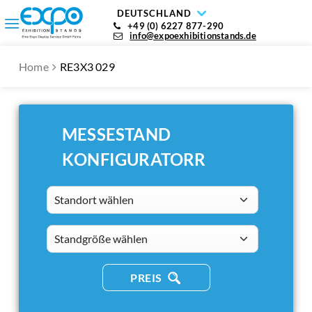
DEUTSCHLAND
+49 (0) 6227 877-290
info@expoexhibitionstands.de
Home
RE3X3 029
MESSESTAND
KONFIGURATORR
Standort wählen
standsizes
PREIS