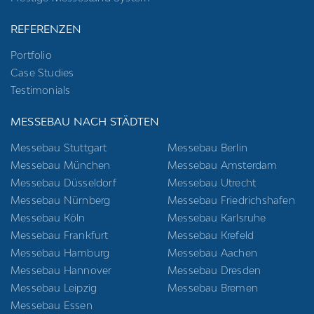
REFERENZEN
Portfolio
Case Studies
Testimonials
MESSEBAU NACH STÄDTEN
Messebau Stuttgart
Messebau Berlin
Messebau München
Messebau Amsterdam
Messebau Düsseldorf
Messebau Utrecht
Messebau Nürnberg
Messebau Friedrichshafen
Messebau Köln
Messebau Karlsruhe
Messebau Frankfurt
Messebau Krefeld
Messebau Hamburg
Messebau Aachen
Messebau Hannover
Messebau Dresden
Messebau Leipzig
Messebau Bremen
Messebau Essen