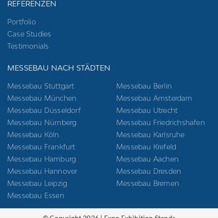
REFERENZEN
Portfolio
Case Studies
Testimonials
MESSEBAU NACH STÄDTEN
Messebau Stuttgart
Messebau Berlin
Messebau München
Messebau Amsterdam
Messebau Düsseldorf
Messebau Utrecht
Messebau Nürnberg
Messebau Friedrichshafen
Messebau Köln
Messebau Karlsruhe
Messebau Frankfurt
Messebau Krefeld
Messebau Hamburg
Messebau Aachen
Messebau Hannover
Messebau Dresden
Messebau Leipzig
Messebau Bremen
Messebau Essen
© Copyright 2026 | Expo Exhibition Stands