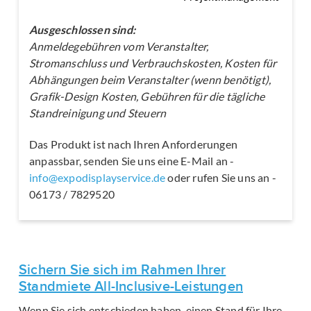
Ausgeschlossen sind:
Anmeldegebühren vom Veranstalter,
Stromanschluss und Verbrauchskosten, Kosten für
Abhängungen beim Veranstalter (wenn benötigt),
Grafik-Design Kosten, Gebühren für die tägliche
Standreinigung und Steuern
Das Produkt ist nach Ihren Anforderungen
anpassbar, senden Sie uns eine E-Mail an -
info@expodisplayservice.de
oder rufen Sie uns an -
06173 / 7829520
Sichern Sie sich im Rahmen Ihrer
Standmiete All-Inclusive-Leistungen
Wenn Sie sich entschieden haben, einen Stand für Ihre