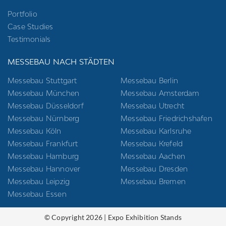
Portfolio
Case Studies
Testimonials
MESSEBAU NACH STÄDTEN
Messebau Stuttgart
Messebau Berlin
Messebau München
Messebau Amsterdam
Messebau Düsseldorf
Messebau Utrecht
Messebau Nürnberg
Messebau Friedrichshafen
Messebau Köln
Messebau Karlsruhe
Messebau Frankfurt
Messebau Krefeld
Messebau Hamburg
Messebau Aachen
Messebau Hannover
Messebau Dresden
Messebau Leipzig
Messebau Bremen
Messebau Essen
© Copyright 2026 | Expo Exhibition Stands