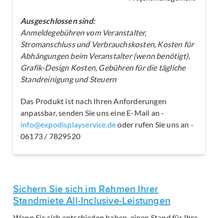
Ausgeschlossen sind:
Anmeldegebühren vom Veranstalter,
Stromanschluss und Verbrauchskosten, Kosten für
Abhängungen beim Veranstalter (wenn benötigt),
Grafik-Design Kosten, Gebühren für die tägliche
Standreinigung und Steuern
Das Produkt ist nach Ihren Anforderungen
anpassbar, senden Sie uns eine E-Mail an -
info@expodisplayservice.de
oder rufen Sie uns an -
06173 / 7829520
Sichern Sie sich im Rahmen Ihrer
Standmiete All-Inclusive-Leistungen
Wenn Sie sich entschieden haben, einen Stand für Ihre