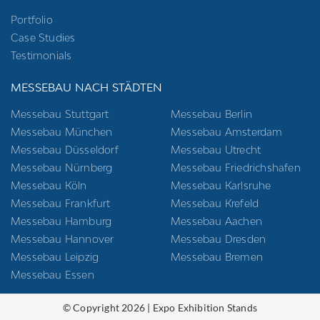
Portfolio
Case Studies
Testimonials
MESSEBAU NACH STÄDTEN
Messebau Stuttgart
Messebau Berlin
Messebau München
Messebau Amsterdam
Messebau Düsseldorf
Messebau Utrecht
Messebau Nürnberg
Messebau Friedrichshafen
Messebau Köln
Messebau Karlsruhe
Messebau Frankfurt
Messebau Krefeld
Messebau Hamburg
Messebau Aachen
Messebau Hannover
Messebau Dresden
Messebau Leipzig
Messebau Bremen
Messebau Essen
© Copyright 2026 | Expo Exhibition Stands