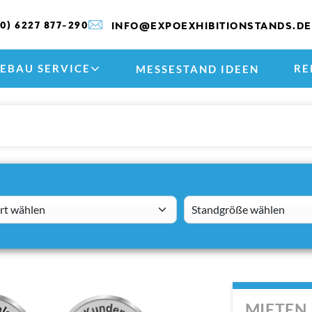
(0) 6227 877-290
INFO@EXPOEXHIBITIONSTANDS.DE
EBAU SERVICE
RE
MESSESTAND IDEEN
 wählen
standsizes
MIETEN