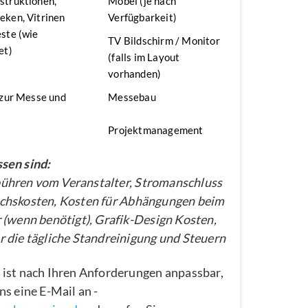
struktionen,
Möbel (je nach
ken, Vitrinen
Verfügbarkeit)
ste (wie
TV Bildschirm / Monitor
et)
(falls im Layout
vorhanden)
 zur Messe und
Messebau
Projektmanagement
sen sind:
hren vom Veranstalter, Stromanschluss
chskosten, Kosten für Abhängungen beim
 (wenn benötigt), Grafik-Design Kosten,
 die tägliche Standreinigung und Steuern
 ist nach Ihren Anforderungen anpassbar,
ns eine E-Mail an -