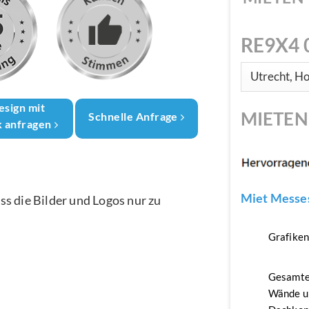
RE9X4 
esign mit
MIETE
Schnelle Anfrage
k anfragen
Miet Messes
ass die Bilder und Logos nur zu
Grafike
Gesamte
Wände u