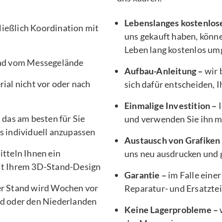
Lebenslanges kostenlos
ließlich Koordination mit
uns gekauft haben, könne
Leben lang kostenlos um
nd vom Messegelände
Aufbau-Anleitung –
wir 
ial nicht vor oder nach
sich dafür entscheiden, 
Einmalige Investition –
I
, das am besten für Sie
und verwenden Sie ihn 
s individuell anzupassen
Austausch von Grafiken
tteln Ihnen ein
uns neu ausdrucken und g
it Ihrem 3D-Stand-Design
Garantie –
im Falle einer
er Stand wird Wochen vor
Reparatur- und Ersatztei
d oder den Niederlanden
Keine Lagerprobleme –