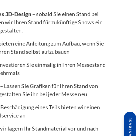
es 3D-Design –
sobald Sie einen Stand bei
n wir Ihren Stand für zukünftige Shows ein
gestalten.
bieten eine Anleitung zum Aufbau, wenn Sie
Ihren Stand selbst aufzubauen
nvestieren Sie einmalig in Ihren Messestand
mehrmals
 –
Lassen Sie Grafiken für Ihren Stand von
estalten Sie ihn bei jeder Messe neu
 Beschädigung eines Teils bieten wir einen
lservice an
wir lagern Ihr Standmaterial vor und nach