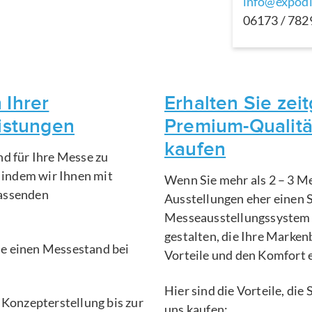
info@expodi
06173 / 78
 Ihrer
Erhalten Sie ze
eistungen
Premium-Qualitä
kaufen
nd für Ihre Messe zu
, indem wir Ihnen mit
Wenn Sie mehr als 2 – 3 Me
fassenden
Ausstellungen eher einen 
Messeausstellungssystem 
gestalten, die Ihre Marken
Sie einen Messestand bei
Vorteile und den Komfort 
Hier sind die Vorteile, di
 Konzepterstellung bis zur
uns kaufen: