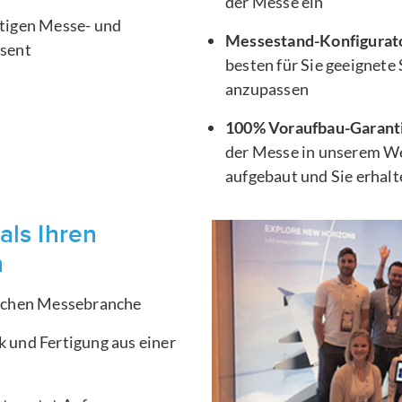
der Messe ein
htigen Messe- und
Messestand-Konfigurat
äsent
besten für Sie geeignete
anzupassen
100% Voraufbau-Garant
der Messe in unserem We
aufgebaut und Sie erhal
als Ihren
n
ischen Messebranche
 und Fertigung aus einer