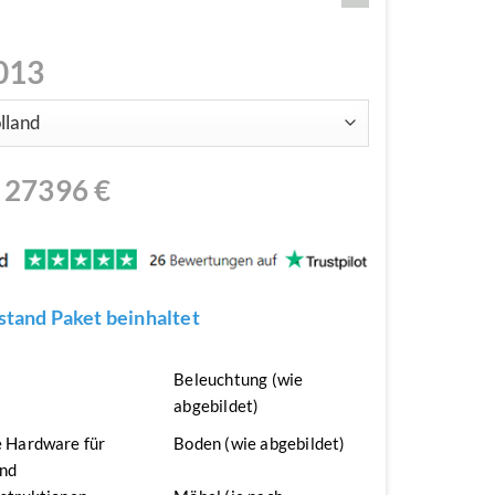
013
N
27396
€
tand Paket beinhaltet
n
Beleuchtung (wie
abgebildet)
 Hardware für
Boden (wie abgebildet)
nd