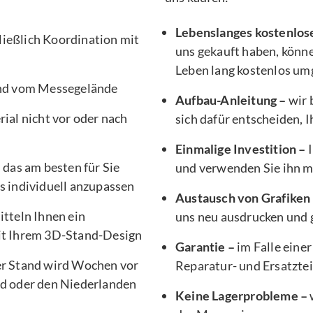
Lebenslanges kostenlos
ließlich Koordination mit
uns gekauft haben, könne
Leben lang kostenlos um
nd vom Messegelände
Aufbau-Anleitung –
wir 
ial nicht vor oder nach
sich dafür entscheiden, 
Einmalige Investition –
I
, das am besten für Sie
und verwenden Sie ihn 
s individuell anzupassen
Austausch von Grafiken
tteln Ihnen ein
uns neu ausdrucken und g
it Ihrem 3D-Stand-Design
Garantie –
im Falle einer
er Stand wird Wochen vor
Reparatur- und Ersatztei
d oder den Niederlanden
Keine Lagerprobleme –