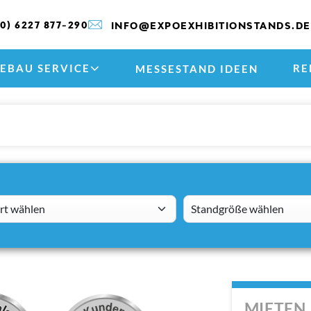
(0) 6227 877-290
INFO@EXPOEXHIBITIONSTANDS.DE
EBAU SERVICE
RE
MESSESTAND IDEEN
 wählen
standsizes
MIETEN