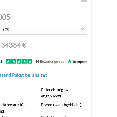
005
N
34384
€
tand Paket beinhaltet
n
Beleuchtung (wie
abgebildet)
 Hardware für
Boden (wie abgebildet)
nd