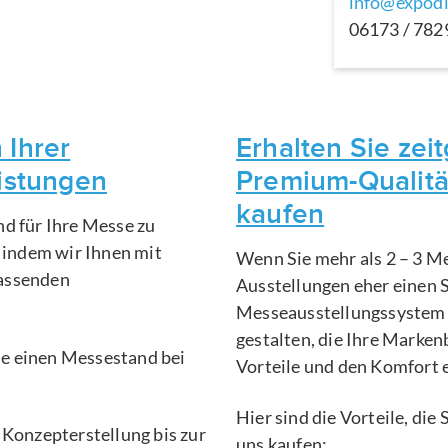
info@expodi
06173 / 78
 Ihrer
Erhalten Sie ze
eistungen
Premium-Qualitä
kaufen
nd für Ihre Messe zu
, indem wir Ihnen mit
Wenn Sie mehr als 2 – 3 Me
fassenden
Ausstellungen eher einen 
Messeausstellungssystem 
gestalten, die Ihre Marken
Sie einen Messestand bei
Vorteile und den Komfort 
Hier sind die Vorteile, di
 Konzepterstellung bis zur
uns kaufen: