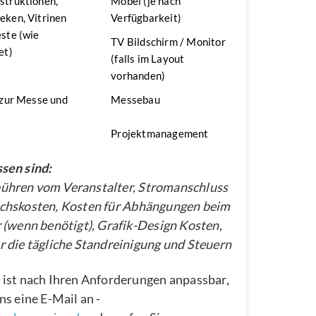
struktionen,
Möbel (je nach
ken, Vitrinen
Verfügbarkeit)
ste (wie
TV Bildschirm / Monitor
et)
(falls im Layout
vorhanden)
 zur Messe und
Messebau
Projektmanagement
sen sind:
hren vom Veranstalter, Stromanschluss
chskosten, Kosten für Abhängungen beim
 (wenn benötigt), Grafik-Design Kosten,
 die tägliche Standreinigung und Steuern
 ist nach Ihren Anforderungen anpassbar,
ns eine E-Mail an -