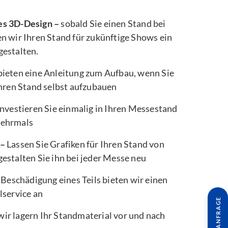
es 3D-Design –
sobald Sie einen Stand bei
n wir Ihren Stand für zukünftige Shows ein
gestalten.
bieten eine Anleitung zum Aufbau, wenn Sie
Ihren Stand selbst aufzubauen
nvestieren Sie einmalig in Ihren Messestand
mehrmals
 –
Lassen Sie Grafiken für Ihren Stand von
estalten Sie ihn bei jeder Messe neu
 Beschädigung eines Teils bieten wir einen
lservice an
wir lagern Ihr Standmaterial vor und nach