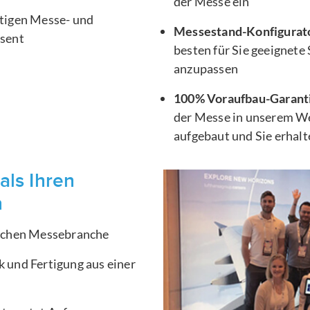
der Messe ein
htigen Messe- und
Messestand-Konfigurat
äsent
besten für Sie geeignete
anzupassen
100% Voraufbau-Garant
der Messe in unserem We
aufgebaut und Sie erhal
als Ihren
n
ischen Messebranche
 und Fertigung aus einer