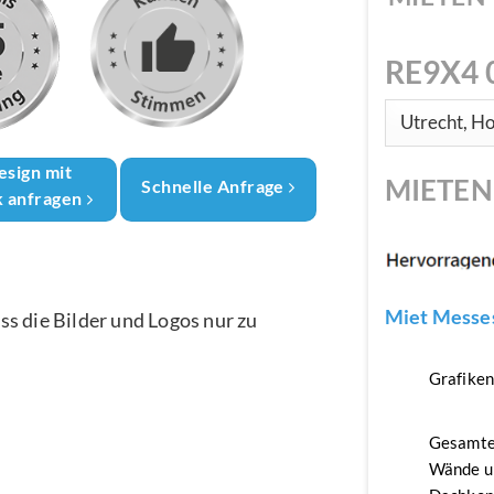
RE9X4 
esign mit
MIETE
Schnelle Anfrage
k anfragen
Miet Messes
ass die Bilder und Logos nur zu
Grafike
Gesamte
Wände u