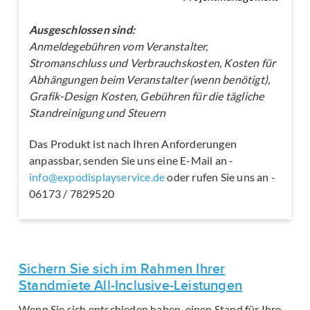
Ausgeschlossen sind:
Anmeldegebühren vom Veranstalter,
Stromanschluss und Verbrauchskosten, Kosten für
Abhängungen beim Veranstalter (wenn benötigt),
Grafik-Design Kosten, Gebühren für die tägliche
Standreinigung und Steuern
Das Produkt ist nach Ihren Anforderungen
anpassbar, senden Sie uns eine E-Mail an -
info@expodisplayservice.de
oder rufen Sie uns an -
06173 / 7829520
Sichern Sie sich im Rahmen Ihrer
Standmiete All-Inclusive-Leistungen
Wenn Sie sich entschieden haben, einen Stand für Ihre