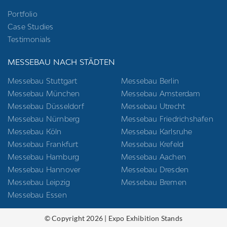
Portfolio
Case Studies
Testimonials
MESSEBAU NACH STÄDTEN
Messebau Stuttgart
Messebau Berlin
Messebau München
Messebau Amsterdam
Messebau Düsseldorf
Messebau Utrecht
Messebau Nürnberg
Messebau Friedrichshafen
Messebau Köln
Messebau Karlsruhe
Messebau Frankfurt
Messebau Krefeld
Messebau Hamburg
Messebau Aachen
Messebau Hannover
Messebau Dresden
Messebau Leipzig
Messebau Bremen
Messebau Essen
© Copyright 2026 | Expo Exhibition Stands