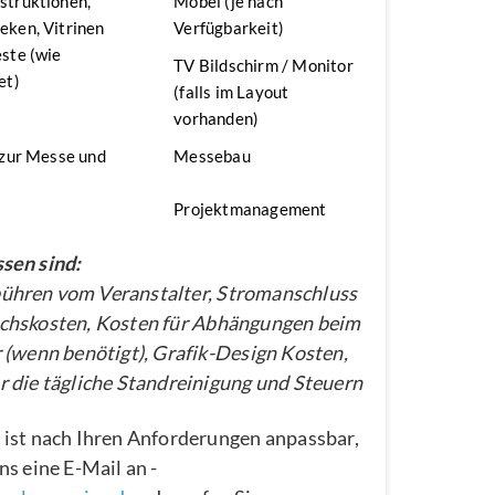
struktionen,
Möbel (je nach
ken, Vitrinen
Verfügbarkeit)
ste (wie
TV Bildschirm / Monitor
et)
(falls im Layout
vorhanden)
 zur Messe und
Messebau
Projektmanagement
sen sind:
hren vom Veranstalter, Stromanschluss
chskosten, Kosten für Abhängungen beim
 (wenn benötigt), Grafik-Design Kosten,
 die tägliche Standreinigung und Steuern
 ist nach Ihren Anforderungen anpassbar,
ns eine E-Mail an -