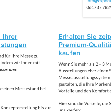
info@expodi
06173 / 78
 Ihrer
Erhalten Sie ze
eistungen
Premium-Qualitä
kaufen
nd für Ihre Messe zu
, indem wir Ihnen mit
Wenn Sie mehr als 2 – 3 Me
fassenden
Ausstellungen eher einen 
Messeausstellungssystem 
gestalten, die Ihre Marken
Sie einen Messestand bei
Vorteile und den Komfort 
Hier sind die Vorteile, di
 Konzepterstellung bis zur
uns kaufen: