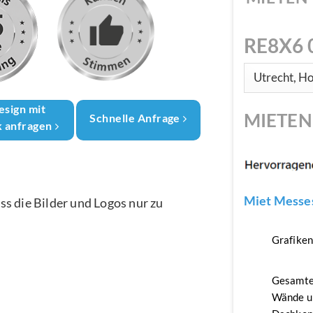
RE8X6 
esign mit
MIETE
Schnelle Anfrage
k anfragen
Miet Messes
ass die Bilder und Logos nur zu
Grafike
Gesamte
Wände u