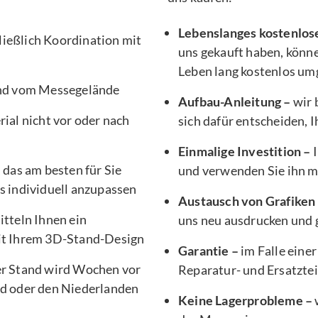
Lebenslanges kostenlos
ließlich Koordination mit
uns gekauft haben, könne
Leben lang kostenlos um
nd vom Messegelände
Aufbau-Anleitung –
wir 
ial nicht vor oder nach
sich dafür entscheiden, 
Einmalige Investition –
I
, das am besten für Sie
und verwenden Sie ihn 
s individuell anzupassen
Austausch von Grafiken
tteln Ihnen ein
uns neu ausdrucken und g
it Ihrem 3D-Stand-Design
Garantie –
im Falle einer
er Stand wird Wochen vor
Reparatur- und Ersatztei
d oder den Niederlanden
Keine Lagerprobleme –