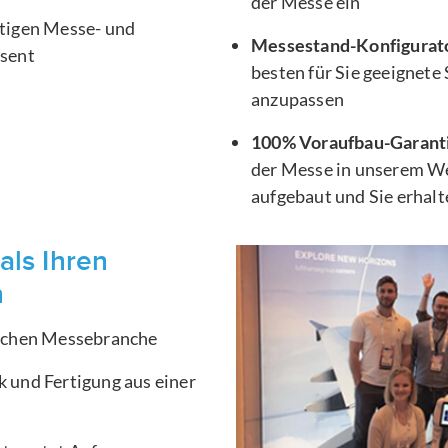
der Messe ein
htigen Messe- und
Messestand-Konfigurat
äsent
besten für Sie geeignete
anzupassen
100% Voraufbau-Garant
der Messe in unserem We
aufgebaut und Sie erhal
als Ihren
n
ischen Messebranche
 und Fertigung aus einer