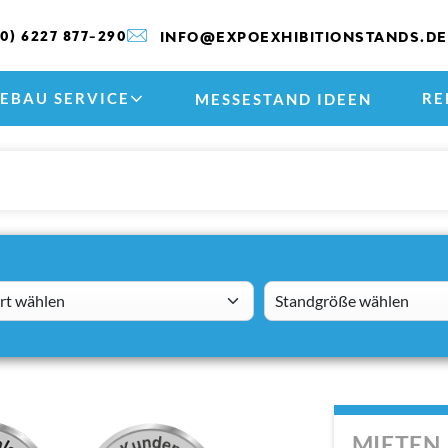
(0) 6227 877-290
INFO@EXPOEXHIBITIONSTANDS.DE
EBAU SERVICE
RE
MESSESTAND IDEEN
 wählen
standsizes
MIETEN