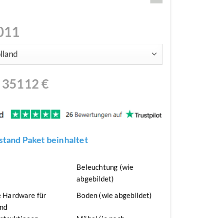
011
N
35112
€
tand Paket beinhaltet
n
Beleuchtung (wie
abgebildet)
 Hardware für
Boden (wie abgebildet)
nd