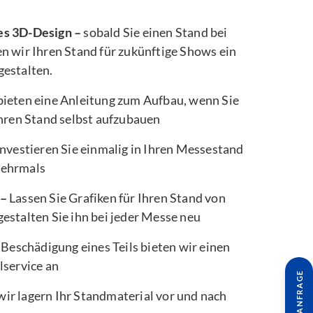
es 3D-Design –
sobald Sie einen Stand bei
n wir Ihren Stand für zukünftige Shows ein
gestalten.
bieten eine Anleitung zum Aufbau, wenn Sie
Ihren Stand selbst aufzubauen
nvestieren Sie einmalig in Ihren Messestand
mehrmals
 –
Lassen Sie Grafiken für Ihren Stand von
estalten Sie ihn bei jeder Messe neu
 Beschädigung eines Teils bieten wir einen
lservice an
wir lagern Ihr Standmaterial vor und nach