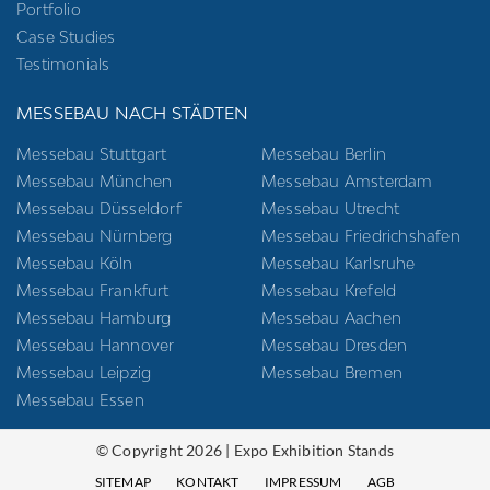
Portfolio
Case Studies
Testimonials
MESSEBAU NACH STÄDTEN
Messebau Stuttgart
Messebau Berlin
Messebau München
Messebau Amsterdam
Messebau Düsseldorf
Messebau Utrecht
Messebau Nürnberg
Messebau Friedrichshafen
Messebau Köln
Messebau Karlsruhe
Messebau Frankfurt
Messebau Krefeld
Messebau Hamburg
Messebau Aachen
Messebau Hannover
Messebau Dresden
Messebau Leipzig
Messebau Bremen
Messebau Essen
© Copyright 2026 | Expo Exhibition Stands
SITEMAP
KONTAKT
IMPRESSUM
AGB