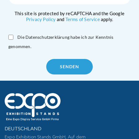
This site is protected by reCAPTCHA and the Google
Privacy Policy
and
Terms of Service
apply.
Die Datenschutzerklärung habe ich zur Kenntnis
genommen.
Please
leave
this
field
empty.
DEUTSCHLAND
Expo Exhibition Stands GmbH, Auf dem