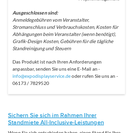
Ausgeschlossen sind:
Anmeldegebühren vom Veranstalter,
Stromanschluss und Verbrauchskosten, Kosten für
Abhängungen beim Veranstalter (wenn benötigt),
Grafik-Design Kosten, Gebühren für die tägliche
Standreinigung und Steuern
Das Produkt ist nach Ihren Anforderungen
anpassbar, senden Sie uns eine E-Mail an -
info@expodisplayservice.de
oder rufen Sie uns an -
06173 / 7829520
Sichern Sie sich im Rahmen Ihrer
Standmiete All-Inclusive-Leistungen
Wenn Sie sich entschieden haben, einen Stand für Ihre