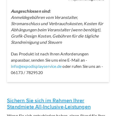
Ausgeschlossen sind:
Anmeldegebühren vom Veranstalter,
Stromanschluss und Verbrauchskosten, Kosten für
Abhängungen beim Veranstalter (wenn benötigt),
Grafik-Design Kosten, Gebühren für die tägliche
Standreinigung und Steuern
Das Produkt ist nach Ihren Anforderungen
anpassbar, senden Sie uns eine E-Mail an -
info@expodisplayservice.de
oder rufen Sie uns an -
06173 / 7829520
Sichern Sie sich im Rahmen Ihrer
Standmiete All-Inclusive-Leistungen
Wenn Sie sich entschieden haben, einen Stand für Ihre