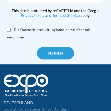
This site is protected by reCAPTCHA and the Google
Privacy Policy
and
Terms of Service
apply.
Die Datenschutzerklärung habe ich zur Kenntnis
genommen.
Please
leave
this
field
empty.
DEUTSCHLAND
Expo Exhibition Stands GmbH, Auf dem