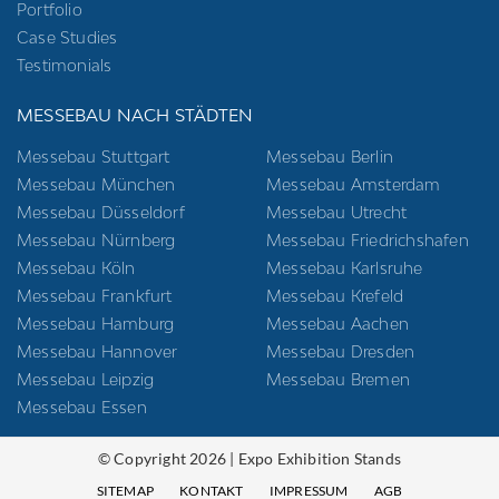
Portfolio
Case Studies
Testimonials
MESSEBAU NACH STÄDTEN
Messebau Stuttgart
Messebau Berlin
Messebau München
Messebau Amsterdam
Messebau Düsseldorf
Messebau Utrecht
Messebau Nürnberg
Messebau Friedrichshafen
Messebau Köln
Messebau Karlsruhe
Messebau Frankfurt
Messebau Krefeld
Messebau Hamburg
Messebau Aachen
Messebau Hannover
Messebau Dresden
Messebau Leipzig
Messebau Bremen
Messebau Essen
© Copyright 2026 | Expo Exhibition Stands
SITEMAP
KONTAKT
IMPRESSUM
AGB