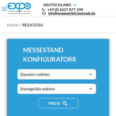
DEUTSCHLAND
+49 (0) 6227 877-290
info@expoexhibitionstands.de
Home
RE6X3 036
MESSESTAND
KONFIGURATORR
Standort wählen
standsizes
PREIS