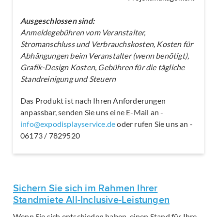
Ausgeschlossen sind:
Anmeldegebühren vom Veranstalter,
Stromanschluss und Verbrauchskosten, Kosten für
Abhängungen beim Veranstalter (wenn benötigt),
Grafik-Design Kosten, Gebühren für die tägliche
Standreinigung und Steuern
Das Produkt ist nach Ihren Anforderungen
anpassbar, senden Sie uns eine E-Mail an -
info@expodisplayservice.de
oder rufen Sie uns an -
06173 / 7829520
Sichern Sie sich im Rahmen Ihrer
Standmiete All-Inclusive-Leistungen
Wenn Sie sich entschieden haben, einen Stand für Ihre