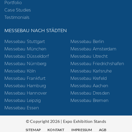
Portfolio
Case Studies
Testimonials
MESSEBAU NACH STÄDTEN
Messebau Stuttgart
Messebau Berlin
Messebau München
Messebau Amsterdam
Messebau Düsseldorf
Messebau Utrecht
Messebau Nürnberg
Messebau Friedrichshafen
Messebau Köln
Messebau Karlsruhe
Messebau Frankfurt
Messebau Krefeld
Messebau Hamburg
Messebau Aachen
Messebau Hannover
Messebau Dresden
Messebau Leipzig
Messebau Bremen
Messebau Essen
© Copyright 2026 | Expo Exhibition Stands
SITEMAP
KONTAKT
IMPRESSUM
AGB