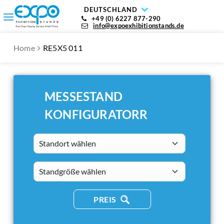
DEUTSCHLAND
+49 (0) 6227 877-290
info@expoexhibitionstands.de
Home
RE5X5 011
MESSESTAND
KONFIGURATORR
Standort wählen
standsizes
PREIS