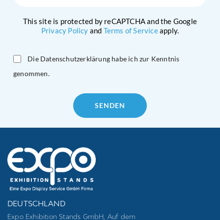
This site is protected by reCAPTCHA and the Google
Privacy Policy
and
Terms of Service
apply.
Die Datenschutzerklärung habe ich zur Kenntnis
genommen.
Please
leave
this
field
empty.
DEUTSCHLAND
Expo Exhibition Stands GmbH, Auf dem