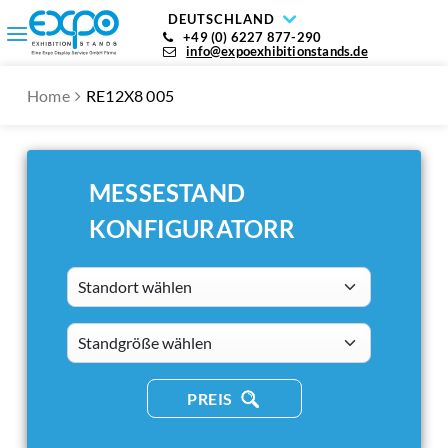
DEUTSCHLAND
+49 (0) 6227 877-290
info@expoexhibitionstands.de
Home
RE12X8 005
MESSESTAND
KONFIGURATORR
Standort wählen
standsizes
PREIS