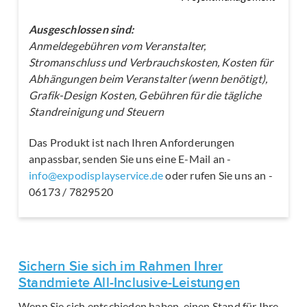
Ausgeschlossen sind:
Anmeldegebühren vom Veranstalter,
Stromanschluss und Verbrauchskosten, Kosten für
Abhängungen beim Veranstalter (wenn benötigt),
Grafik-Design Kosten, Gebühren für die tägliche
Standreinigung und Steuern
Das Produkt ist nach Ihren Anforderungen
anpassbar, senden Sie uns eine E-Mail an -
info@expodisplayservice.de
oder rufen Sie uns an -
06173 / 7829520
Sichern Sie sich im Rahmen Ihrer
Standmiete All-Inclusive-Leistungen
Wenn Sie sich entschieden haben, einen Stand für Ihre