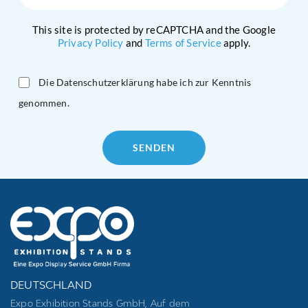
This site is protected by reCAPTCHA and the Google
Privacy Policy
and
Terms of Service
apply.
Die Datenschutzerklärung habe ich zur Kenntnis
genommen.
Please
leave
this
field
empty.
DEUTSCHLAND
Expo Exhibition Stands GmbH, Auf dem