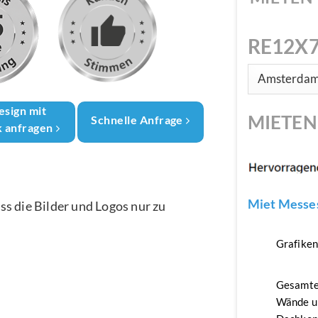
RE12X7
esign mit
MIETE
Schnelle Anfrage
k anfragen
Miet Messes
ass die Bilder und Logos nur zu
Grafike
Gesamte
Wände u