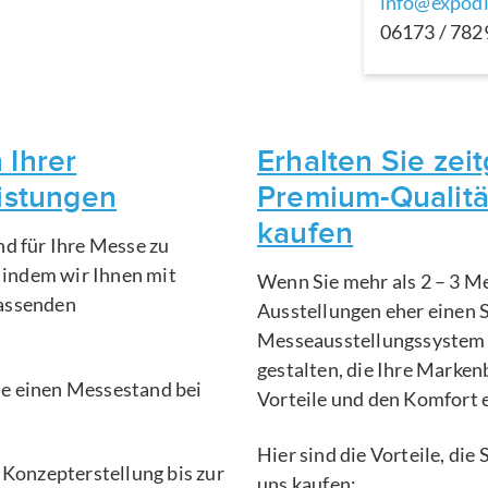
info@expodi
06173 / 78
 Ihrer
Erhalten Sie ze
eistungen
Premium-Qualitä
kaufen
nd für Ihre Messe zu
, indem wir Ihnen mit
Wenn Sie mehr als 2 – 3 Me
fassenden
Ausstellungen eher einen 
Messeausstellungssystem 
gestalten, die Ihre Marken
Sie einen Messestand bei
Vorteile und den Komfort 
Hier sind die Vorteile, di
 Konzepterstellung bis zur
uns kaufen: