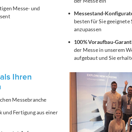
der Messe ein
htigen Messe- und
Messestand-Konfigurat
äsent
besten für Sie geeignete
anzupassen
100% Voraufbau-Garant
der Messe in unserem We
aufgebaut und Sie erhal
als Ihren
n
ischen Messebranche
 und Fertigung aus einer