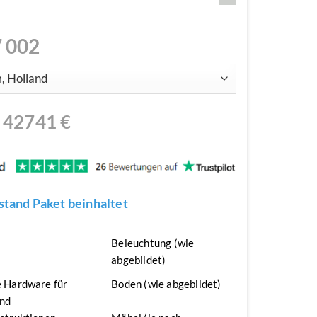
 002
N
42741
€
tand Paket beinhaltet
n
Beleuchtung (wie
abgebildet)
 Hardware für
Boden (wie abgebildet)
nd