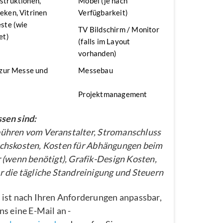
struktionen,
Möbel (je nach
ken, Vitrinen
Verfügbarkeit)
ste (wie
TV Bildschirm / Monitor
et)
(falls im Layout
vorhanden)
 zur Messe und
Messebau
Projektmanagement
sen sind:
hren vom Veranstalter, Stromanschluss
chskosten, Kosten für Abhängungen beim
 (wenn benötigt), Grafik-Design Kosten,
 die tägliche Standreinigung und Steuern
 ist nach Ihren Anforderungen anpassbar,
ns eine E-Mail an -