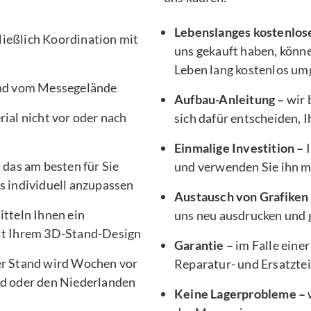
Lebenslanges kostenlos
ließlich Koordination mit
uns gekauft haben, könne
Leben lang kostenlos um
nd vom Messegelände
Aufbau-Anleitung –
wir 
ial nicht vor oder nach
sich dafür entscheiden, 
Einmalige Investition –
I
, das am besten für Sie
und verwenden Sie ihn 
s individuell anzupassen
Austausch von Grafiken
tteln Ihnen ein
uns neu ausdrucken und g
it Ihrem 3D-Stand-Design
Garantie –
im Falle einer
er Stand wird Wochen vor
Reparatur- und Ersatztei
d oder den Niederlanden
Keine Lagerprobleme –