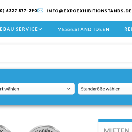
(0) 6227 877-290
INFO@EXPOEXHIBITIONSTANDS.DE
EBAU SERVICE
RE
MESSESTAND IDEEN
 wählen
standsizes
MIETEN