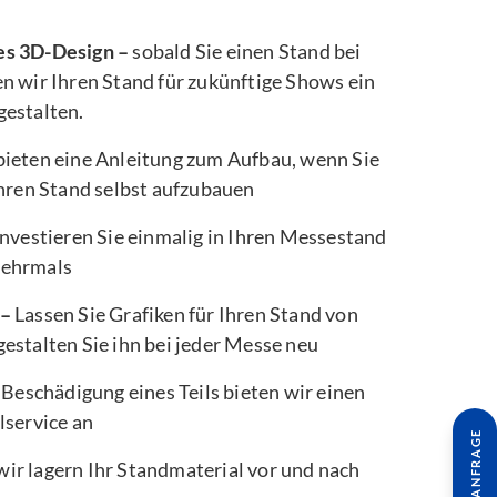
es 3D-Design –
sobald Sie einen Stand bei
n wir Ihren Stand für zukünftige Shows ein
gestalten.
bieten eine Anleitung zum Aufbau, wenn Sie
Ihren Stand selbst aufzubauen
nvestieren Sie einmalig in Ihren Messestand
mehrmals
 –
Lassen Sie Grafiken für Ihren Stand von
estalten Sie ihn bei jeder Messe neu
 Beschädigung eines Teils bieten wir einen
lservice an
wir lagern Ihr Standmaterial vor und nach