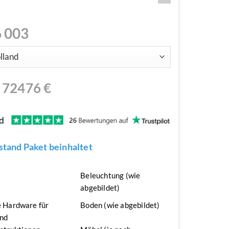
 003
N
72476
€
tand Paket beinhaltet
n
Beleuchtung (wie
abgebildet)
 Hardware für
Boden (wie abgebildet)
nd