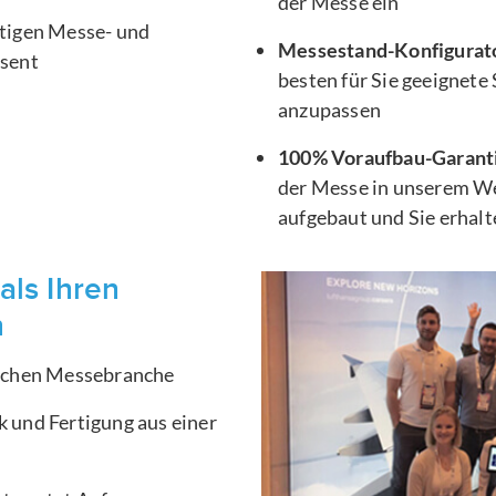
der Messe ein
htigen Messe- und
Messestand-Konfigurat
äsent
besten für Sie geeignete
anzupassen
100% Voraufbau-Garant
der Messe in unserem We
aufgebaut und Sie erhal
als Ihren
n
ischen Messebranche
 und Fertigung aus einer