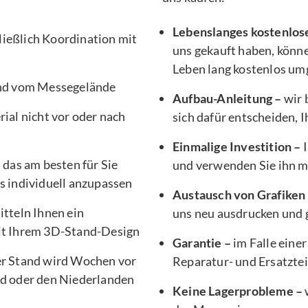
Lebenslanges kostenlos
ließlich Koordination mit
uns gekauft haben, könne
Leben lang kostenlos um
nd vom Messegelände
Aufbau-Anleitung –
wir 
ial nicht vor oder nach
sich dafür entscheiden, 
Einmalige Investition –
I
, das am besten für Sie
und verwenden Sie ihn 
s individuell anzupassen
Austausch von Grafiken
tteln Ihnen ein
uns neu ausdrucken und g
it Ihrem 3D-Stand-Design
Garantie –
im Falle einer
er Stand wird Wochen vor
Reparatur- und Ersatztei
d oder den Niederlanden
Keine Lagerprobleme –