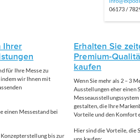
info@expodi
06173 / 78
 Ihrer
Erhalten Sie ze
eistungen
Premium-Qualitä
kaufen
nd für Ihre Messe zu
, indem wir Ihnen mit
Wenn Sie mehr als 2 – 3 Me
fassenden
Ausstellungen eher einen 
Messeausstellungssystem 
gestalten, die Ihre Marken
Sie einen Messestand bei
Vorteile und den Komfort 
Hier sind die Vorteile, di
 Konzepterstellung bis zur
uns kaufen: