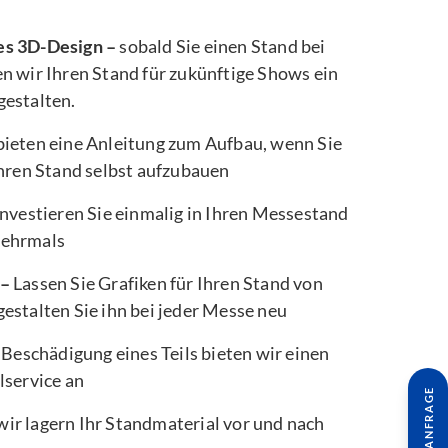
es 3D-Design –
sobald Sie einen Stand bei
n wir Ihren Stand für zukünftige Shows ein
gestalten.
bieten eine Anleitung zum Aufbau, wenn Sie
Ihren Stand selbst aufzubauen
nvestieren Sie einmalig in Ihren Messestand
mehrmals
 –
Lassen Sie Grafiken für Ihren Stand von
estalten Sie ihn bei jeder Messe neu
 Beschädigung eines Teils bieten wir einen
lservice an
wir lagern Ihr Standmaterial vor und nach