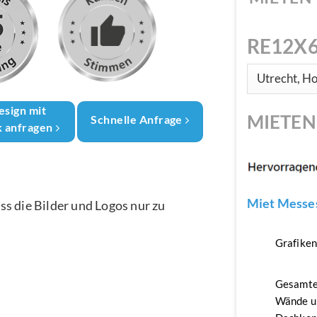
RE12X6
esign mit
MIETE
Schnelle Anfrage
k anfragen
Miet Messes
ass die Bilder und Logos nur zu
Grafike
Gesamte
Wände u