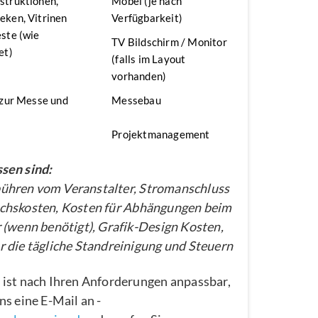
struktionen,
Möbel (je nach
ken, Vitrinen
Verfügbarkeit)
ste (wie
TV Bildschirm / Monitor
et)
(falls im Layout
vorhanden)
 zur Messe und
Messebau
Projektmanagement
sen sind:
hren vom Veranstalter, Stromanschluss
chskosten, Kosten für Abhängungen beim
 (wenn benötigt), Grafik-Design Kosten,
 die tägliche Standreinigung und Steuern
 ist nach Ihren Anforderungen anpassbar,
ns eine E-Mail an -