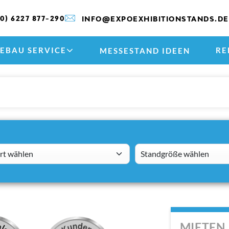
(0) 6227 877-290
INFO@EXPOEXHIBITIONSTANDS.DE
EBAU SERVICE
RE
MESSESTAND IDEEN
 wählen
standsizes
MIETEN