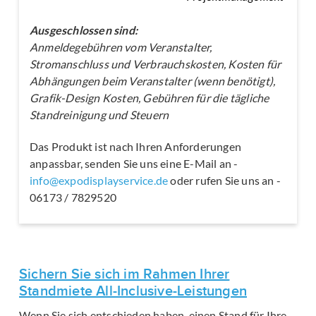
Ausgeschlossen sind:
Anmeldegebühren vom Veranstalter,
Stromanschluss und Verbrauchskosten, Kosten für
Abhängungen beim Veranstalter (wenn benötigt),
Grafik-Design Kosten, Gebühren für die tägliche
Standreinigung und Steuern
Das Produkt ist nach Ihren Anforderungen
anpassbar, senden Sie uns eine E-Mail an -
info@expodisplayservice.de
oder rufen Sie uns an -
06173 / 7829520
Sichern Sie sich im Rahmen Ihrer
Standmiete All-Inclusive-Leistungen
Wenn Sie sich entschieden haben, einen Stand für Ihre