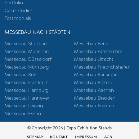
Portfolio
Case Studies
Testimonials
MESSEBAU NACH STÄDTEN
Messebau Stuttgart
Messebau Berlin
Messebau München
Messebau Amsterdam
Messebau Düsseldorf
Messebau Utrecht
Messebau Nürnberg
Messebau Friedrichshafen
Messebau Köln
Messebau Karlsruhe
Messebau Frankfurt
Messebau Krefeld
Messebau Hamburg
Messebau Aachen
Messebau Hannover
Messebau Dresden
Messebau Leipzig
Messebau Bremen
Messebau Essen
© Copyright 2026 | Expo Exhibition Stands
SITEMAP
KONTAKT
IMPRESSUM
AGB