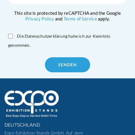
This site is protected by reCAPTCHA and the Google
Privacy Policy
and
Terms of Service
apply.
Die Datenschutzerklärung habe ich zur Kenntnis
genommen.
Please
leave
this
field
empty.
DEUTSCHLAND
Expo Exhibition Stands GmbH, Auf dem