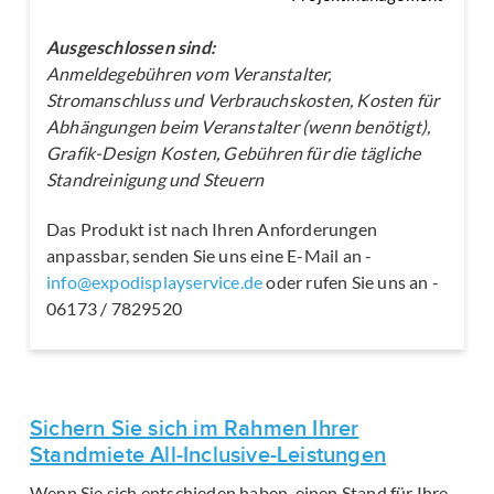
Ausgeschlossen sind:
Anmeldegebühren vom Veranstalter,
Stromanschluss und Verbrauchskosten, Kosten für
Abhängungen beim Veranstalter (wenn benötigt),
Grafik-Design Kosten, Gebühren für die tägliche
Standreinigung und Steuern
Das Produkt ist nach Ihren Anforderungen
anpassbar, senden Sie uns eine E-Mail an -
info@expodisplayservice.de
oder rufen Sie uns an -
06173 / 7829520
Sichern Sie sich im Rahmen Ihrer
Standmiete All-Inclusive-Leistungen
Wenn Sie sich entschieden haben, einen Stand für Ihre