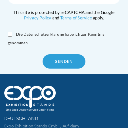
This site is protected by reCAPTCHA and the Google
Privacy Policy
and
Terms of Service
apply.
Die Datenschutzerklärung habe ich zur Kenntnis
genommen.
Please
leave
this
field
empty.
DEUTSCHLAND
Expo Exhibition Stands GmbH, Auf dem