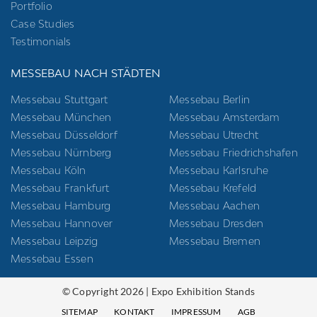
Portfolio
Case Studies
Testimonials
MESSEBAU NACH STÄDTEN
Messebau Stuttgart
Messebau Berlin
Messebau München
Messebau Amsterdam
Messebau Düsseldorf
Messebau Utrecht
Messebau Nürnberg
Messebau Friedrichshafen
Messebau Köln
Messebau Karlsruhe
Messebau Frankfurt
Messebau Krefeld
Messebau Hamburg
Messebau Aachen
Messebau Hannover
Messebau Dresden
Messebau Leipzig
Messebau Bremen
Messebau Essen
© Copyright 2026 | Expo Exhibition Stands
SITEMAP
KONTAKT
IMPRESSUM
AGB