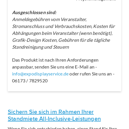
Ausgeschlossen sind:
Anmeldegebühren vom Veranstalter,
Stromanschluss und Verbrauchskosten, Kosten für
Abhängungen beim Veranstalter (wenn benötigt),
Grafik-Design Kosten, Gebühren für die tägliche
Standreinigung und Steuern
Das Produkt ist nach Ihren Anforderungen
anpassbar, senden Sie uns eine E-Mail an -
info@expodisplayservice.de
oder rufen Sie uns an -
06173 / 7829520
Sichern Sie sich im Rahmen Ihrer
Standmiete All-Inclusive-Leistungen
Wenn Sie sich entschieden haben, einen Stand für Ihre