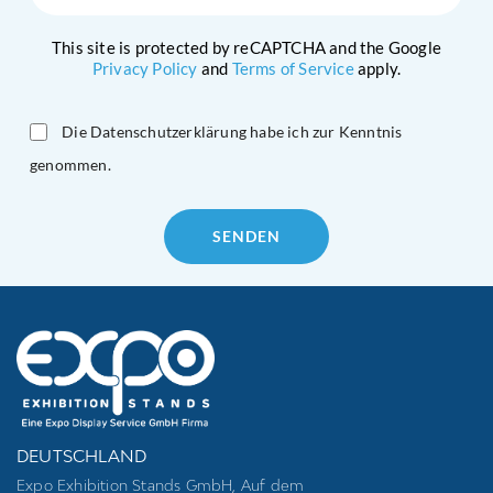
This site is protected by reCAPTCHA and the Google
Privacy Policy
and
Terms of Service
apply.
Die Datenschutzerklärung habe ich zur Kenntnis
genommen.
Please
leave
this
field
empty.
DEUTSCHLAND
Expo Exhibition Stands GmbH, Auf dem