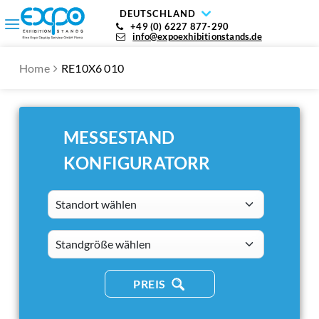
DEUTSCHLAND
+49 (0) 6227 877-290
info@expoexhibitionstands.de
Home
RE10X6 010
MESSESTAND
KONFIGURATORR
Standort wählen
standsizes
PREIS