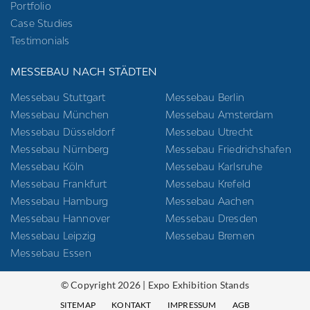
Portfolio
Case Studies
Testimonials
MESSEBAU NACH STÄDTEN
Messebau Stuttgart
Messebau Berlin
Messebau München
Messebau Amsterdam
Messebau Düsseldorf
Messebau Utrecht
Messebau Nürnberg
Messebau Friedrichshafen
Messebau Köln
Messebau Karlsruhe
Messebau Frankfurt
Messebau Krefeld
Messebau Hamburg
Messebau Aachen
Messebau Hannover
Messebau Dresden
Messebau Leipzig
Messebau Bremen
Messebau Essen
© Copyright 2026 | Expo Exhibition Stands
SITEMAP
KONTAKT
IMPRESSUM
AGB