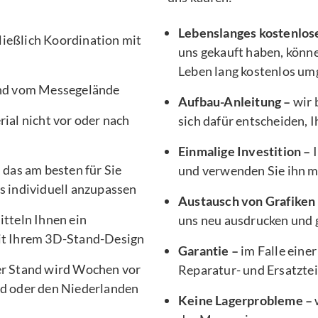
Lebenslanges kostenlos
ließlich Koordination mit
uns gekauft haben, könne
Leben lang kostenlos um
nd vom Messegelände
Aufbau-Anleitung –
wir 
ial nicht vor oder nach
sich dafür entscheiden, 
Einmalige Investition –
I
, das am besten für Sie
und verwenden Sie ihn 
s individuell anzupassen
Austausch von Grafiken
tteln Ihnen ein
uns neu ausdrucken und g
it Ihrem 3D-Stand-Design
Garantie –
im Falle einer
er Stand wird Wochen vor
Reparatur- und Ersatztei
d oder den Niederlanden
Keine Lagerprobleme –