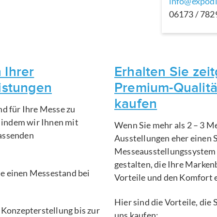
info@expodi
06173 / 78
 Ihrer
Erhalten Sie ze
eistungen
Premium-Qualitä
kaufen
nd für Ihre Messe zu
, indem wir Ihnen mit
Wenn Sie mehr als 2 – 3 Me
fassenden
Ausstellungen eher einen 
Messeausstellungssystem 
gestalten, die Ihre Marken
Sie einen Messestand bei
Vorteile und den Komfort 
Hier sind die Vorteile, di
 Konzepterstellung bis zur
uns kaufen: