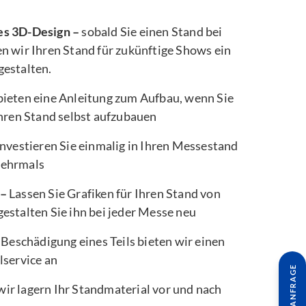
es 3D-Design –
sobald Sie einen Stand bei
n wir Ihren Stand für zukünftige Shows ein
gestalten.
bieten eine Anleitung zum Aufbau, wenn Sie
Ihren Stand selbst aufzubauen
nvestieren Sie einmalig in Ihren Messestand
mehrmals
 –
Lassen Sie Grafiken für Ihren Stand von
estalten Sie ihn bei jeder Messe neu
 Beschädigung eines Teils bieten wir einen
lservice an
wir lagern Ihr Standmaterial vor und nach