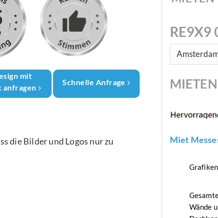
RE9X9 
esign mit
MIETE
Schnelle Anfrage
k anfragen
Miet Messes
ass die Bilder und Logos nur zu
Grafike
Gesamte
Wände u