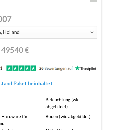
007
N
49540
€
tand Paket beinhaltet
n
Beleuchtung (wie
abgebildet)
 Hardware für
Boden (wie abgebildet)
nd