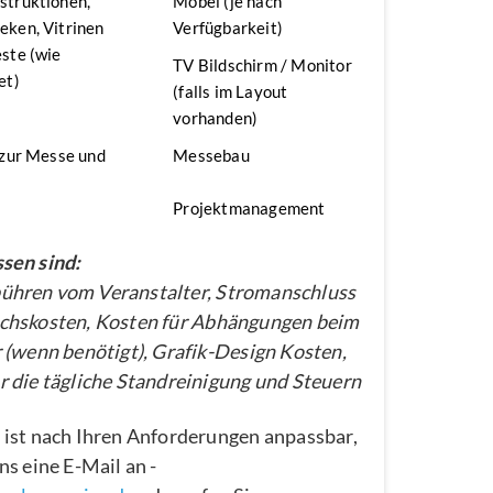
struktionen,
Möbel (je nach
ken, Vitrinen
Verfügbarkeit)
ste (wie
TV Bildschirm / Monitor
et)
(falls im Layout
vorhanden)
 zur Messe und
Messebau
Projektmanagement
sen sind:
hren vom Veranstalter, Stromanschluss
chskosten, Kosten für Abhängungen beim
 (wenn benötigt), Grafik-Design Kosten,
 die tägliche Standreinigung und Steuern
 ist nach Ihren Anforderungen anpassbar,
ns eine E-Mail an -