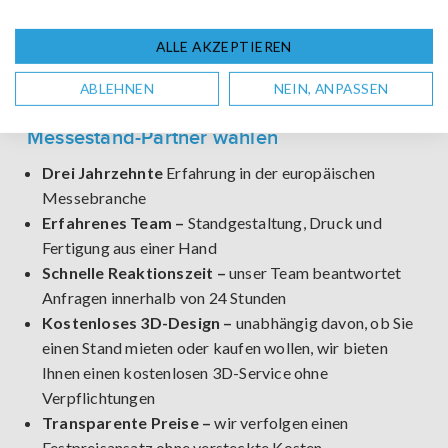
wird Wochen vor der Messe in unserem Werk in
Deutschland oder den Niederlanden aufgebaut und
ALLE AKZEPTIEREN
Sie erhalten Fotos davon
ABLEHNEN
NEIN, ANPASSEN
Ihre Vorteile, wenn Sie uns als Ihren
Messestand-Partner wählen
Drei Jahrzehnte
Erfahrung in der europäischen
Messebranche
Erfahrenes Team –
Standgestaltung, Druck und
Fertigung aus einer Hand
Schnelle Reaktionszeit –
unser Team beantwortet
Anfragen innerhalb von 24 Stunden
Kostenloses 3D-Design –
unabhängig davon, ob Sie
einen Stand mieten oder kaufen wollen, wir bieten
Ihnen einen kostenlosen 3D-Service ohne
Verpflichtungen
Transparente Preise –
wir verfolgen einen
Festpreisansatz ohne versteckte Kosten