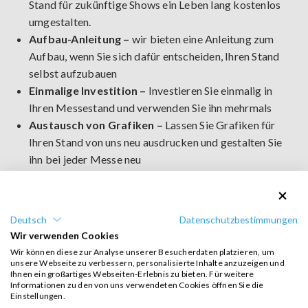
Stand für zukünftige Shows ein Leben lang kostenlos
umgestalten.
Aufbau-Anleitung –
wir bieten eine Anleitung zum
Aufbau, wenn Sie sich dafür entscheiden, Ihren Stand
selbst aufzubauen
Einmalige Investition –
Investieren Sie einmalig in
Ihren Messestand und verwenden Sie ihn mehrmals
Austausch von Grafiken –
Lassen Sie Grafiken für
Ihren Stand von uns neu ausdrucken und gestalten Sie
ihn bei jeder Messe neu
Garantie –
im Falle einer Beschädigung eines Teils
bieten wir einen Reparatur- und Ersatzteilservice an
Keine Lagerprobleme –
wir lagern Ihr Standmaterial
Deutsch
Datenschutzbestimmungen
vor und nach der Messe ein
Wir verwenden Cookies
Messestand-Konfigurator –
der Konfigurator hilft
SCHNELL ANFRAGE
Wir können diese zur Analyse unserer Besucherdaten platzieren, um
Ihnen, das am besten für Sie geeignete Standdesign
unsere Webseite zu verbessern, personalisierte Inhalte anzuzeigen und
Ihnen ein großartiges Webseiten-Erlebnis zu bieten. Für weitere
auszuwählen und es individuell anzupassen
Informationen zu den von uns verwendeten Cookies öffnen Sie die
100% Voraufbau-Garantie –
Ihr kompletter Stand
Einstellungen.