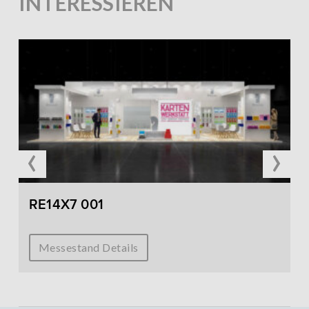
INTERESSIEREN
‹
›
RE14X7 001
Messestand Details