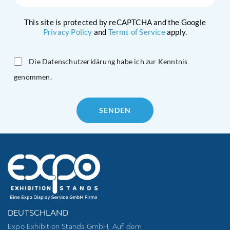
This site is protected by reCAPTCHA and the Google
Privacy Policy
and
Terms of Service
apply.
Die Datenschutzerklärung habe ich zur Kenntnis
genommen.
Please
leave
this
field
empty.
DEUTSCHLAND
Expo Exhibition Stands GmbH, Auf dem