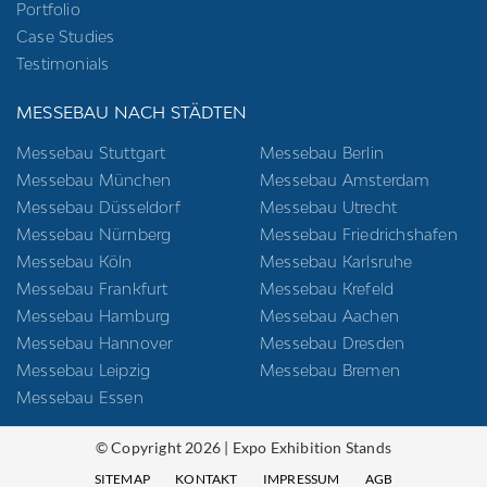
Portfolio
Case Studies
Testimonials
MESSEBAU NACH STÄDTEN
Messebau Stuttgart
Messebau Berlin
Messebau München
Messebau Amsterdam
Messebau Düsseldorf
Messebau Utrecht
Messebau Nürnberg
Messebau Friedrichshafen
Messebau Köln
Messebau Karlsruhe
Messebau Frankfurt
Messebau Krefeld
Messebau Hamburg
Messebau Aachen
Messebau Hannover
Messebau Dresden
Messebau Leipzig
Messebau Bremen
Messebau Essen
© Copyright 2026 | Expo Exhibition Stands
SITEMAP
KONTAKT
IMPRESSUM
AGB