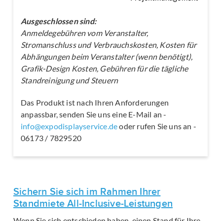
Ausgeschlossen sind:
Anmeldegebühren vom Veranstalter,
Stromanschluss und Verbrauchskosten, Kosten für
Abhängungen beim Veranstalter (wenn benötigt),
Grafik-Design Kosten, Gebühren für die tägliche
Standreinigung und Steuern
Das Produkt ist nach Ihren Anforderungen
anpassbar, senden Sie uns eine E-Mail an -
info@expodisplayservice.de
oder rufen Sie uns an -
06173 / 7829520
Sichern Sie sich im Rahmen Ihrer
Standmiete All-Inclusive-Leistungen
Wenn Sie sich entschieden haben, einen Stand für Ihre