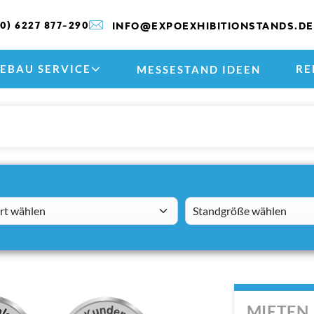
(0) 6227 877-290
INFO@EXPOEXHIBITIONSTANDS.DE
EBAU SERVICE
RE
MESSESTAND IDEEN
 wählen
standsizes
MIETEN