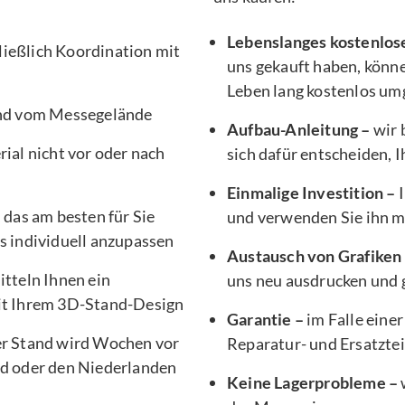
Lebenslanges kostenlos
ließlich Koordination mit
uns gekauft haben, könne
Leben lang kostenlos um
nd vom Messegelände
Aufbau-Anleitung –
wir 
ial nicht vor oder nach
sich dafür entscheiden, 
Einmalige Investition –
I
, das am besten für Sie
und verwenden Sie ihn 
s individuell anzupassen
Austausch von Grafiken
tteln Ihnen ein
uns neu ausdrucken und g
it Ihrem 3D-Stand-Design
Garantie –
im Falle einer
er Stand wird Wochen vor
Reparatur- und Ersatztei
d oder den Niederlanden
Keine Lagerprobleme –