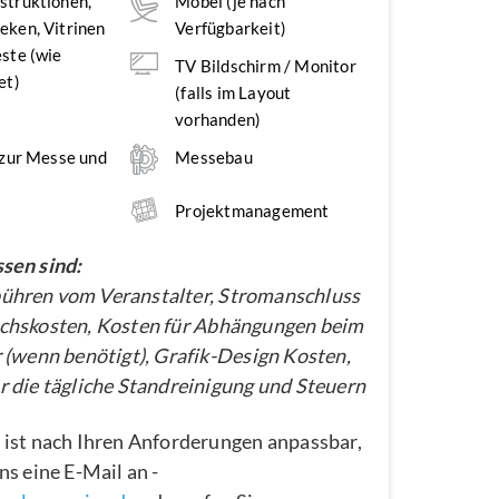
struktionen,
Möbel (je nach
ken, Vitrinen
Verfügbarkeit)
ste (wie
TV Bildschirm / Monitor
et)
(falls im Layout
vorhanden)
 zur Messe und
Messebau
Projektmanagement
sen sind:
hren vom Veranstalter, Stromanschluss
chskosten, Kosten für Abhängungen beim
 (wenn benötigt), Grafik-Design Kosten,
 die tägliche Standreinigung und Steuern
 ist nach Ihren Anforderungen anpassbar,
ns eine E-Mail an -