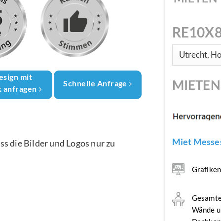
RE10X8
esign mit
MIETE
Schnelle Anfrage
k anfragen
Miet Messes
ass die Bilder und Logos nur zu
Grafike
Gesamte
Wände u