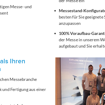
der Messe ein
htigen Messe- und
Messestand-Konfigurat
äsent
besten für Sie geeignete
anzupassen
100% Voraufbau-Garant
der Messe in unserem We
aufgebaut und Sie erhal
als Ihren
n
ischen Messebranche
 und Fertigung aus einer