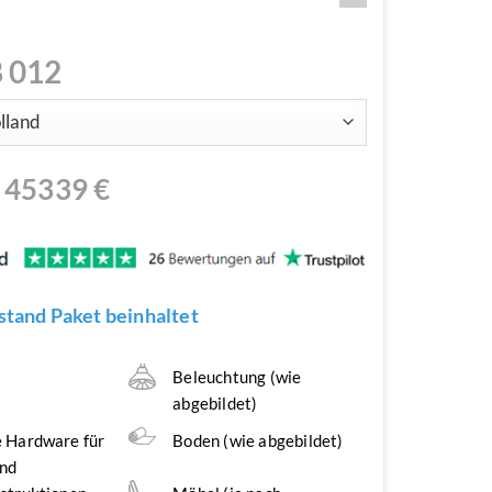
 012
N
45339
€
tand Paket beinhaltet
n
Beleuchtung (wie
abgebildet)
 Hardware für
Boden (wie abgebildet)
nd