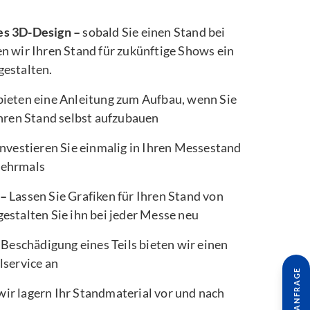
es 3D-Design –
sobald Sie einen Stand bei
n wir Ihren Stand für zukünftige Shows ein
gestalten.
bieten eine Anleitung zum Aufbau, wenn Sie
Ihren Stand selbst aufzubauen
nvestieren Sie einmalig in Ihren Messestand
mehrmals
 –
Lassen Sie Grafiken für Ihren Stand von
estalten Sie ihn bei jeder Messe neu
 Beschädigung eines Teils bieten wir einen
lservice an
wir lagern Ihr Standmaterial vor und nach