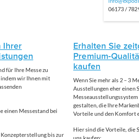
info@expodi
06173 / 78
 Ihrer
Erhalten Sie ze
eistungen
Premium-Qualitä
kaufen
nd für Ihre Messe zu
, indem wir Ihnen mit
Wenn Sie mehr als 2 – 3 Me
fassenden
Ausstellungen eher einen 
Messeausstellungssystem 
gestalten, die Ihre Marken
Sie einen Messestand bei
Vorteile und den Komfort 
Hier sind die Vorteile, di
 Konzepterstellung bis zur
uns kaufen: