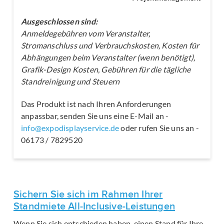
Ausgeschlossen sind:
Anmeldegebühren vom Veranstalter,
Stromanschluss und Verbrauchskosten, Kosten für
Abhängungen beim Veranstalter (wenn benötigt),
Grafik-Design Kosten, Gebühren für die tägliche
Standreinigung und Steuern
Das Produkt ist nach Ihren Anforderungen
anpassbar, senden Sie uns eine E-Mail an -
info@expodisplayservice.de
oder rufen Sie uns an -
06173 / 7829520
Sichern Sie sich im Rahmen Ihrer
Standmiete All-Inclusive-Leistungen
Wenn Sie sich entschieden haben, einen Stand für Ihre