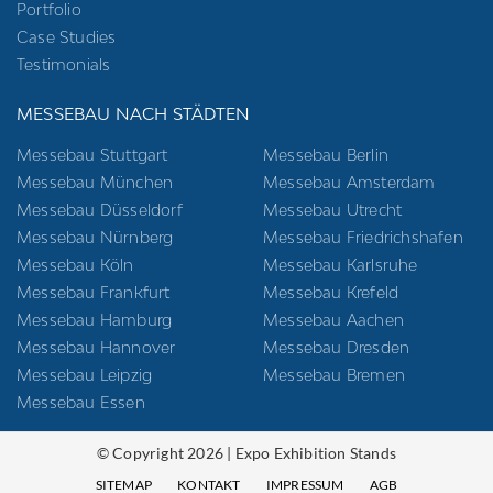
Portfolio
Case Studies
Testimonials
MESSEBAU NACH STÄDTEN
Messebau Stuttgart
Messebau Berlin
Messebau München
Messebau Amsterdam
Messebau Düsseldorf
Messebau Utrecht
Messebau Nürnberg
Messebau Friedrichshafen
Messebau Köln
Messebau Karlsruhe
Messebau Frankfurt
Messebau Krefeld
Messebau Hamburg
Messebau Aachen
Messebau Hannover
Messebau Dresden
Messebau Leipzig
Messebau Bremen
Messebau Essen
© Copyright 2026 | Expo Exhibition Stands
SITEMAP
KONTAKT
IMPRESSUM
AGB