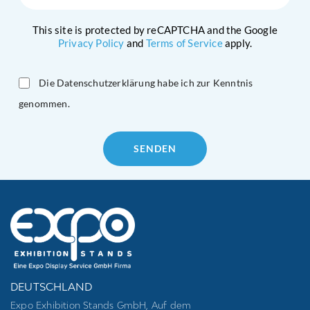
This site is protected by reCAPTCHA and the Google
Privacy Policy
and
Terms of Service
apply.
Die Datenschutzerklärung habe ich zur Kenntnis
genommen.
Please
leave
this
field
empty.
DEUTSCHLAND
Expo Exhibition Stands GmbH, Auf dem