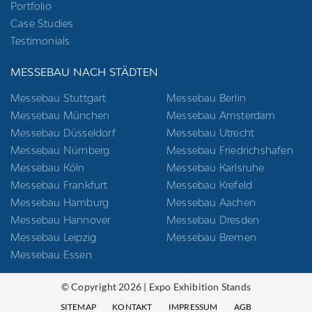
Portfolio
Case Studies
Testimonials
MESSEBAU NACH STÄDTEN
Messebau Stuttgart
Messebau Berlin
Messebau München
Messebau Amsterdam
Messebau Düsseldorf
Messebau Utrecht
Messebau Nürnberg
Messebau Friedrichshafen
Messebau Köln
Messebau Karlsruhe
Messebau Frankfurt
Messebau Krefeld
Messebau Hamburg
Messebau Aachen
Messebau Hannover
Messebau Dresden
Messebau Leipzig
Messebau Bremen
Messebau Essen
© Copyright 2026 | Expo Exhibition Stands
SITEMAP
KONTAKT
IMPRESSUM
AGB