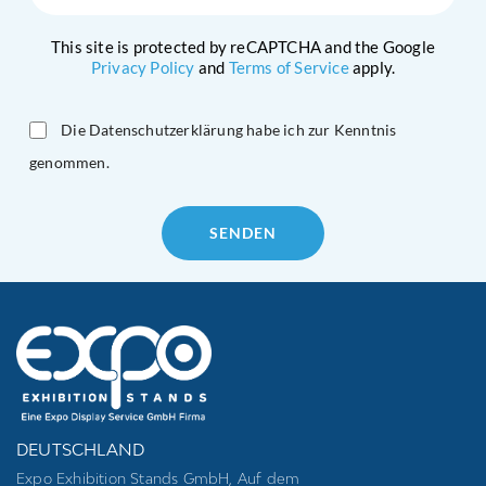
This site is protected by reCAPTCHA and the Google
Privacy Policy
and
Terms of Service
apply.
Die Datenschutzerklärung habe ich zur Kenntnis
genommen.
Please
leave
this
field
empty.
DEUTSCHLAND
Expo Exhibition Stands GmbH, Auf dem