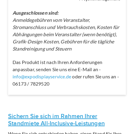
Ausgeschlossen sind:
Anmeldegebühren vom Veranstalter,
Stromanschluss und Verbrauchskosten, Kosten für
Abhängungen beim Veranstalter (wenn benötigt),
Grafik-Design Kosten, Gebühren für die tägliche
Standreinigung und Steuern
Das Produkt ist nach Ihren Anforderungen
anpassbar, senden Sie uns eine E-Mail an -
info@expodisplayservice.de
oder rufen Sie uns an -
06173 / 7829520
Sichern Sie sich im Rahmen Ihrer
Standmiete All-Inclusive-Leistungen
Wenn Sie sich entschieden haben, einen Stand für Ihre