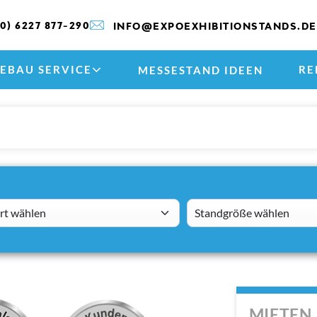
(0) 6227 877-290
INFO@EXPOEXHIBITIONSTANDS.DE
EBAU SERVICE
RE
MESSESTAND IDEEN
 wählen
standsizes
MIETEN