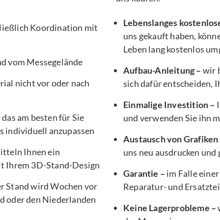
Lebenslanges kostenlos
ließlich Koordination mit
uns gekauft haben, könne
Leben lang kostenlos um
nd vom Messegelände
Aufbau-Anleitung –
wir 
ial nicht vor oder nach
sich dafür entscheiden, 
Einmalige Investition –
I
, das am besten für Sie
und verwenden Sie ihn 
s individuell anzupassen
Austausch von Grafiken
tteln Ihnen ein
uns neu ausdrucken und g
it Ihrem 3D-Stand-Design
Garantie –
im Falle einer
er Stand wird Wochen vor
Reparatur- und Ersatztei
d oder den Niederlanden
Keine Lagerprobleme –