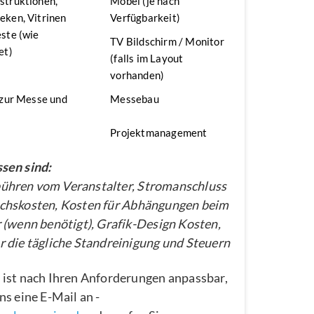
struktionen,
Möbel (je nach
ken, Vitrinen
Verfügbarkeit)
ste (wie
TV Bildschirm / Monitor
et)
(falls im Layout
vorhanden)
 zur Messe und
Messebau
Projektmanagement
sen sind:
hren vom Veranstalter, Stromanschluss
chskosten, Kosten für Abhängungen beim
 (wenn benötigt), Grafik-Design Kosten,
 die tägliche Standreinigung und Steuern
 ist nach Ihren Anforderungen anpassbar,
ns eine E-Mail an -