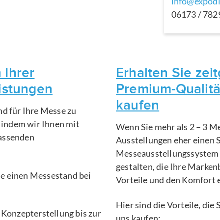
info@expodi
06173 / 78
 Ihrer
Erhalten Sie ze
eistungen
Premium-Qualitä
kaufen
nd für Ihre Messe zu
, indem wir Ihnen mit
Wenn Sie mehr als 2 – 3 Me
fassenden
Ausstellungen eher einen 
Messeausstellungssystem 
gestalten, die Ihre Marken
Sie einen Messestand bei
Vorteile und den Komfort 
Hier sind die Vorteile, di
 Konzepterstellung bis zur
uns kaufen: