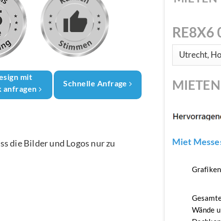
RE8X6 
esign mit
MIETE
Schnelle Anfrage
k anfragen
Miet Messes
ass die Bilder und Logos nur zu
Grafike
Gesamte
Wände u