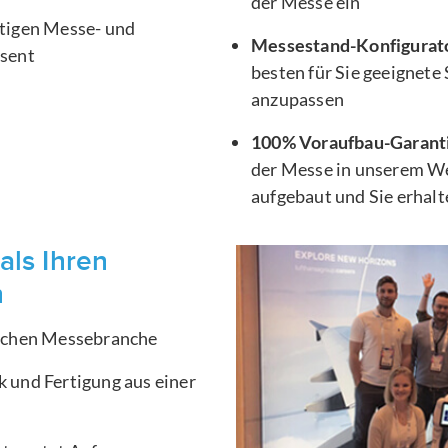
der Messe ein
htigen Messe- und
Messestand-Konfigurat
äsent
besten für Sie geeignete
anzupassen
100% Voraufbau-Garant
der Messe in unserem We
aufgebaut und Sie erhal
als Ihren
n
ischen Messebranche
 und Fertigung aus einer