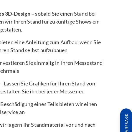
es 3D-Design –
sobald Sie einen Stand bei
n wir Ihren Stand für zukünftige Shows ein
gestalten.
bieten eine Anleitung zum Aufbau, wenn Sie
Ihren Stand selbst aufzubauen
nvestieren Sie einmalig in Ihren Messestand
mehrmals
 –
Lassen Sie Grafiken für Ihren Stand von
estalten Sie ihn bei jeder Messe neu
 Beschädigung eines Teils bieten wir einen
lservice an
wir lagern Ihr Standmaterial vor und nach