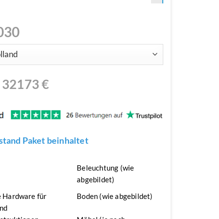
030
N
32173
€
tand Paket beinhaltet
n
Beleuchtung (wie
abgebildet)
 Hardware für
Boden (wie abgebildet)
nd