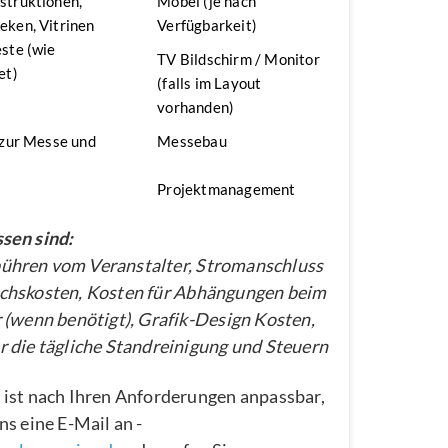
struktionen,
Möbel (je nach
ken, Vitrinen
Verfügbarkeit)
ste (wie
TV Bildschirm / Monitor
et)
(falls im Layout
vorhanden)
 zur Messe und
Messebau
Projektmanagement
sen sind:
hren vom Veranstalter, Stromanschluss
chskosten, Kosten für Abhängungen beim
 (wenn benötigt), Grafik-Design Kosten,
 die tägliche Standreinigung und Steuern
 ist nach Ihren Anforderungen anpassbar,
ns eine E-Mail an -