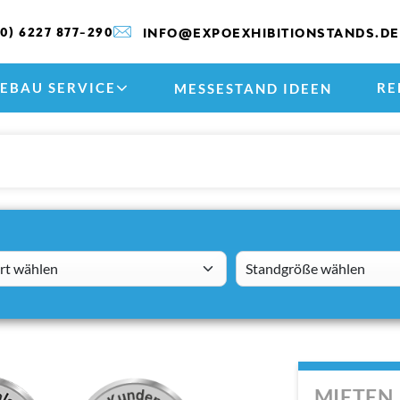
(0) 6227 877-290
INFO@EXPOEXHIBITIONSTANDS.DE
EBAU SERVICE
RE
MESSESTAND IDEEN
 wählen
standsizes
MIETEN