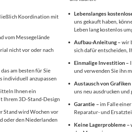
Lebenslanges kostenlos
ließlich Koordination mit
uns gekauft haben, könne
Leben lang kostenlos um
nd vom Messegelände
Aufbau-Anleitung –
wir 
ial nicht vor oder nach
sich dafür entscheiden, 
Einmalige Investition –
I
, das am besten für Sie
und verwenden Sie ihn 
s individuell anzupassen
Austausch von Grafiken
tteln Ihnen ein
uns neu ausdrucken und g
it Ihrem 3D-Stand-Design
Garantie –
im Falle einer
er Stand wird Wochen vor
Reparatur- und Ersatztei
d oder den Niederlanden
Keine Lagerprobleme –