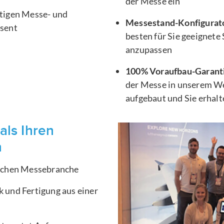
der Messe ein
htigen Messe- und
Messestand-Konfigurat
äsent
besten für Sie geeignete
anzupassen
100% Voraufbau-Garant
der Messe in unserem We
aufgebaut und Sie erhal
als Ihren
n
ischen Messebranche
 und Fertigung aus einer