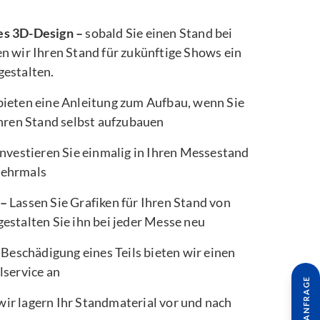
es 3D-Design –
sobald Sie einen Stand bei
n wir Ihren Stand für zukünftige Shows ein
gestalten.
bieten eine Anleitung zum Aufbau, wenn Sie
Ihren Stand selbst aufzubauen
nvestieren Sie einmalig in Ihren Messestand
mehrmals
 –
Lassen Sie Grafiken für Ihren Stand von
estalten Sie ihn bei jeder Messe neu
 Beschädigung eines Teils bieten wir einen
lservice an
wir lagern Ihr Standmaterial vor und nach