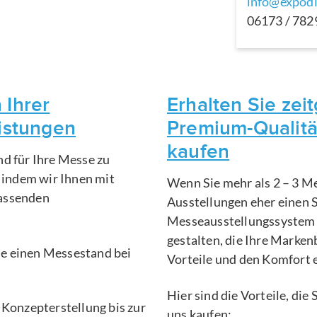
info@expodi
06173 / 78
 Ihrer
Erhalten Sie ze
eistungen
Premium-Qualitä
kaufen
nd für Ihre Messe zu
, indem wir Ihnen mit
Wenn Sie mehr als 2 – 3 Me
fassenden
Ausstellungen eher einen 
Messeausstellungssystem 
gestalten, die Ihre Marken
Sie einen Messestand bei
Vorteile und den Komfort 
Hier sind die Vorteile, di
 Konzepterstellung bis zur
uns kaufen: