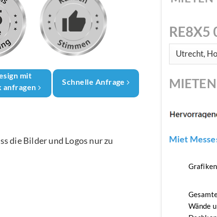
RE8X5 
esign mit
MIETE
Schnelle Anfrage
k anfragen
Miet Messes
ass die Bilder und Logos nur zu
Grafike
Gesamte
Wände u