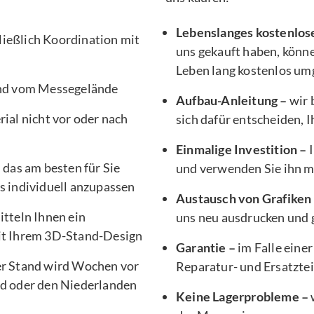
Lebenslanges kostenlos
ließlich Koordination mit
uns gekauft haben, könne
Leben lang kostenlos um
nd vom Messegelände
Aufbau-Anleitung –
wir 
ial nicht vor oder nach
sich dafür entscheiden, 
Einmalige Investition –
I
, das am besten für Sie
und verwenden Sie ihn 
s individuell anzupassen
Austausch von Grafiken
tteln Ihnen ein
uns neu ausdrucken und g
it Ihrem 3D-Stand-Design
Garantie –
im Falle einer
er Stand wird Wochen vor
Reparatur- und Ersatztei
d oder den Niederlanden
Keine Lagerprobleme –