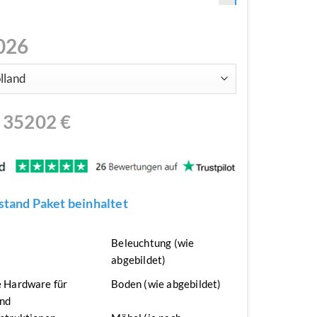
026
N
35202
€
tand Paket beinhaltet
n
Beleuchtung (wie
abgebildet)
 Hardware für
Boden (wie abgebildet)
nd