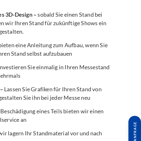
es 3D-Design –
sobald Sie einen Stand bei
n wir Ihren Stand für zukünftige Shows ein
gestalten.
bieten eine Anleitung zum Aufbau, wenn Sie
Ihren Stand selbst aufzubauen
nvestieren Sie einmalig in Ihren Messestand
mehrmals
 –
Lassen Sie Grafiken für Ihren Stand von
estalten Sie ihn bei jeder Messe neu
 Beschädigung eines Teils bieten wir einen
lservice an
wir lagern Ihr Standmaterial vor und nach