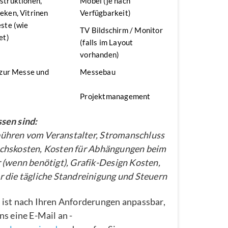
struktionen,
Möbel (je nach
ken, Vitrinen
Verfügbarkeit)
ste (wie
TV Bildschirm / Monitor
et)
(falls im Layout
vorhanden)
 zur Messe und
Messebau
Projektmanagement
sen sind:
hren vom Veranstalter, Stromanschluss
chskosten, Kosten für Abhängungen beim
 (wenn benötigt), Grafik-Design Kosten,
 die tägliche Standreinigung und Steuern
 ist nach Ihren Anforderungen anpassbar,
ns eine E-Mail an -