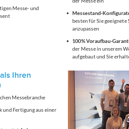
der Messe ein
htigen Messe- und
Messestand-Konfigurat
äsent
besten für Sie geeignete
anzupassen
100% Voraufbau-Garant
der Messe in unserem We
aufgebaut und Sie erhal
als Ihren
n
ischen Messebranche
 und Fertigung aus einer