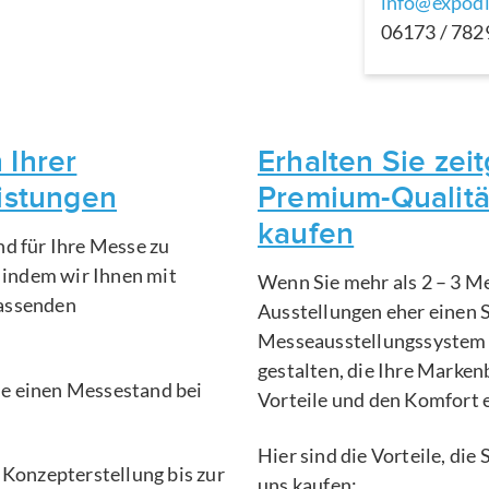
info@expodi
06173 / 78
 Ihrer
Erhalten Sie ze
eistungen
Premium-Qualitä
kaufen
nd für Ihre Messe zu
, indem wir Ihnen mit
Wenn Sie mehr als 2 – 3 Me
fassenden
Ausstellungen eher einen 
Messeausstellungssystem 
gestalten, die Ihre Marken
Sie einen Messestand bei
Vorteile und den Komfort 
Hier sind die Vorteile, di
 Konzepterstellung bis zur
uns kaufen: