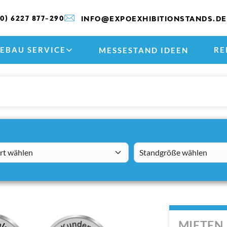
(0) 6227 877-290
INFO@EXPOEXHIBITIONSTANDS.DE
EBAU SERVICE
RE
MESSESTAND IDEEN
 wählen
standsizes
MIETEN