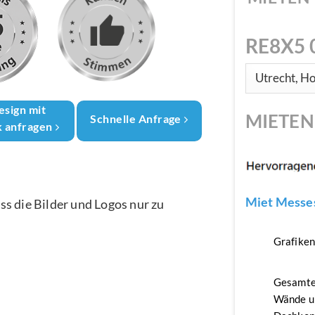
RE8X5 
esign mit
MIETE
Schnelle Anfrage
k anfragen
Miet Messes
ass die Bilder und Logos nur zu
Grafike
Gesamte
Wände u