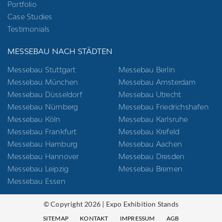
Portfolio
Case Studies
Testimonials
MESSEBAU NACH STÄDTEN
Messebau Stuttgart
Messebau Berlin
Messebau München
Messebau Amsterdam
Messebau Düsseldorf
Messebau Utrecht
Messebau Nürnberg
Messebau Friedrichshafen
Messebau Köln
Messebau Karlsruhe
Messebau Frankfurt
Messebau Krefeld
Messebau Hamburg
Messebau Aachen
Messebau Hannover
Messebau Dresden
Messebau Leipzig
Messebau Bremen
Messebau Essen
© Copyright 2026 | Expo Exhibition Stands
SITEMAP
KONTAKT
IMPRESSUM
AGB