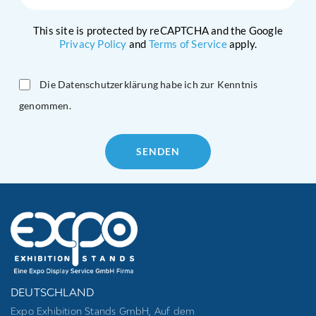
This site is protected by reCAPTCHA and the Google
Privacy Policy
and
Terms of Service
apply.
Die Datenschutzerklärung habe ich zur Kenntnis
genommen.
Please
leave
this
field
empty.
DEUTSCHLAND
Expo Exhibition Stands GmbH, Auf dem