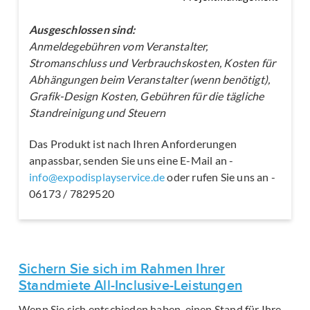
Ausgeschlossen sind:
Anmeldegebühren vom Veranstalter,
Stromanschluss und Verbrauchskosten, Kosten für
Abhängungen beim Veranstalter (wenn benötigt),
Grafik-Design Kosten, Gebühren für die tägliche
Standreinigung und Steuern
Das Produkt ist nach Ihren Anforderungen
anpassbar, senden Sie uns eine E-Mail an -
info@expodisplayservice.de
oder rufen Sie uns an -
06173 / 7829520
Sichern Sie sich im Rahmen Ihrer
Standmiete All-Inclusive-Leistungen
Wenn Sie sich entschieden haben, einen Stand für Ihre