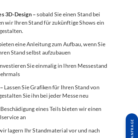
es 3D-Design –
sobald Sie einen Stand bei
n wir Ihren Stand für zukünftige Shows ein
gestalten.
bieten eine Anleitung zum Aufbau, wenn Sie
Ihren Stand selbst aufzubauen
nvestieren Sie einmalig in Ihren Messestand
mehrmals
 –
Lassen Sie Grafiken für Ihren Stand von
estalten Sie ihn bei jeder Messe neu
 Beschädigung eines Teils bieten wir einen
lservice an
wir lagern Ihr Standmaterial vor und nach