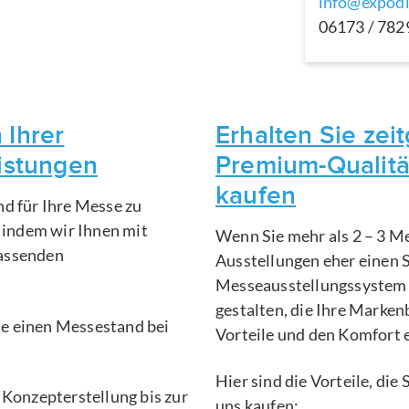
info@expodi
06173 / 78
 Ihrer
Erhalten Sie ze
eistungen
Premium-Qualitä
kaufen
nd für Ihre Messe zu
, indem wir Ihnen mit
Wenn Sie mehr als 2 – 3 Me
fassenden
Ausstellungen eher einen 
Messeausstellungssystem 
gestalten, die Ihre Marken
Sie einen Messestand bei
Vorteile und den Komfort 
Hier sind die Vorteile, di
 Konzepterstellung bis zur
uns kaufen: