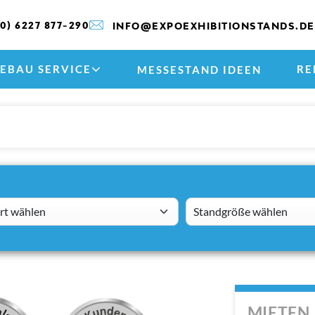
(0) 6227 877-290
INFO@EXPOEXHIBITIONSTANDS.DE
EBAU SERVICE
RE
MESSESTAND IDEEN
 wählen
standsizes
MIETEN