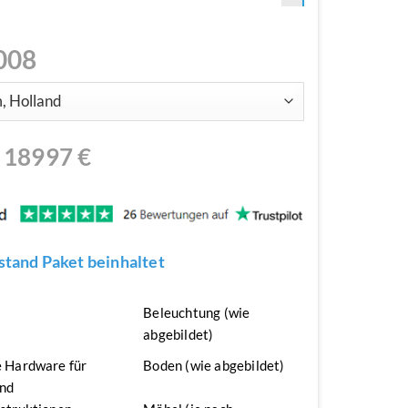
008
N
18997
€
tand Paket beinhaltet
n
Beleuchtung (wie
abgebildet)
 Hardware für
Boden (wie abgebildet)
nd