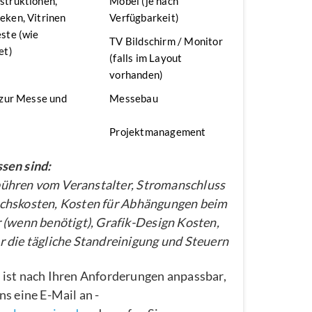
struktionen,
Möbel (je nach
ken, Vitrinen
Verfügbarkeit)
ste (wie
TV Bildschirm / Monitor
et)
(falls im Layout
vorhanden)
 zur Messe und
Messebau
Projektmanagement
sen sind:
hren vom Veranstalter, Stromanschluss
chskosten, Kosten für Abhängungen beim
 (wenn benötigt), Grafik-Design Kosten,
 die tägliche Standreinigung und Steuern
 ist nach Ihren Anforderungen anpassbar,
ns eine E-Mail an -