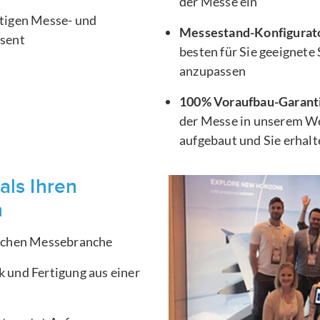
der Messe ein
htigen Messe- und
Messestand-Konfigurat
äsent
besten für Sie geeignete
anzupassen
100% Voraufbau-Garant
der Messe in unserem We
aufgebaut und Sie erhal
als Ihren
n
ischen Messebranche
 und Fertigung aus einer