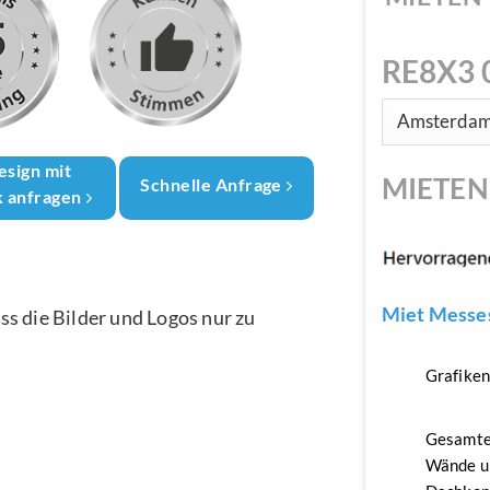
RE8X3 
esign mit
MIETE
Schnelle Anfrage
k anfragen
Miet Messes
ass die Bilder und Logos nur zu
Grafike
Gesamte
Wände u