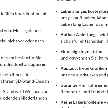
Lebenslanges kostenlos
ließlich Koordination mit
uns gekauft haben, könne
Leben lang kostenlos um
nd vom Messegelände
Aufbau-Anleitung –
wir 
ial nicht vor oder nach
sich dafür entscheiden, 
Einmalige Investition –
I
, das am besten für Sie
und verwenden Sie ihn 
s individuell anzupassen
Austausch von Grafiken
tteln Ihnen ein
uns neu ausdrucken und g
it Ihrem 3D-Stand-Design
Garantie –
im Falle einer
er Stand wird Wochen vor
Reparatur- und Ersatztei
d oder den Niederlanden
Keine Lagerprobleme –