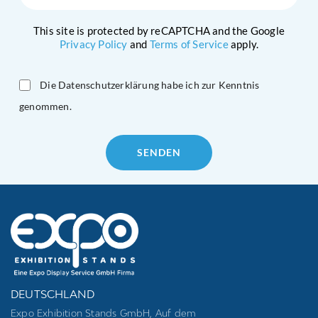
This site is protected by reCAPTCHA and the Google
Privacy Policy
and
Terms of Service
apply.
Die Datenschutzerklärung habe ich zur Kenntnis
genommen.
Please
leave
this
field
empty.
DEUTSCHLAND
Expo Exhibition Stands GmbH, Auf dem