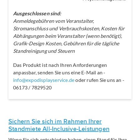
Ausgeschlossen sind:
Anmeldegebühren vom Veranstalter,
Stromanschluss und Verbrauchskosten, Kosten für
Abhängungen beim Veranstalter (wenn benötigt),
Grafik-Design Kosten, Gebühren für die tägliche
Standreinigung und Steuern
Das Produkt ist nach Ihren Anforderungen
anpassbar, senden Sie uns eine E-Mail an -
info@expodisplayservice.de
oder rufen Sie uns an -
06173 / 7829520
Sichern Sie sich im Rahmen Ihrer
Standmiete All-Inclusive-Leistungen
Wenn Sie sich entschieden haben, einen Stand für Ihre