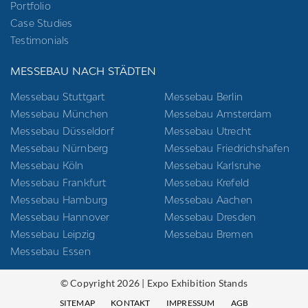
Portfolio
Case Studies
Testimonials
MESSEBAU NACH STÄDTEN
Messebau Stuttgart
Messebau Berlin
Messebau München
Messebau Amsterdam
Messebau Düsseldorf
Messebau Utrecht
Messebau Nürnberg
Messebau Friedrichshafen
Messebau Köln
Messebau Karlsruhe
Messebau Frankfurt
Messebau Krefeld
Messebau Hamburg
Messebau Aachen
Messebau Hannover
Messebau Dresden
Messebau Leipzig
Messebau Bremen
Messebau Essen
© Copyright 2026 | Expo Exhibition Stands
SITEMAP
KONTAKT
IMPRESSUM
AGB